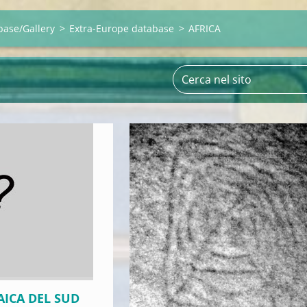
base/Gallery
>
Extra-Europe database
>
AFRICA
NAICA DEL SUD