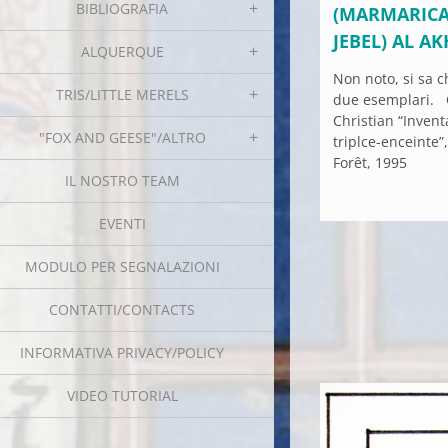
BIBLIOGRAFIA
(MARMARICA)
JEBEL) AL A
ALQUERQUE
Non noto, si sa c
TRIS/LITTLE MERELS
due esemplari. 
Christian “Inven
"FOX AND GEESE"/ALTRO
triplce-enceinte”,
Forêt, 1995
IL NOSTRO TEAM
EVENTI
MODULO PER SEGNALAZIONI
CONTATTI/CONTACTS
INFORMATIVA PRIVACY/POLICY
VIDEO TUTORIAL