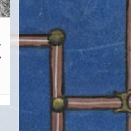
ri
s
+