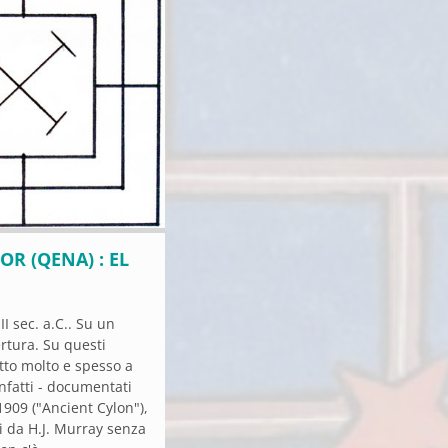
OR (QENA) : EL
I sec. a.C.. Su un
rtura. Su questi
etto molto e spesso a
infatti - documentati
1909 ("Ancient Cylon"),
i da H.J. Murray senza