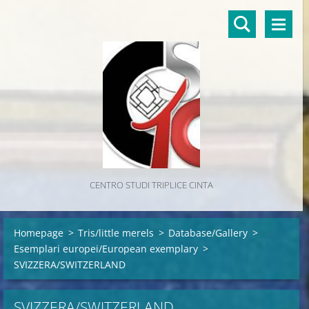
CENTRO STUDI TRIPLICE CINTA
Homepage
>
Tris/little merels
>
Database/Gallery
>
Esemplari europei/European exemplary
>
SVIZZERA/SWITZERLAND
SVIZZERA/SWITZERLAND