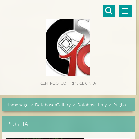
CENTRO STUDI TRIPLICE CINTA
Homepage
>
Database/Gallery
>
Database Italy
>
Puglia
PUGLIA