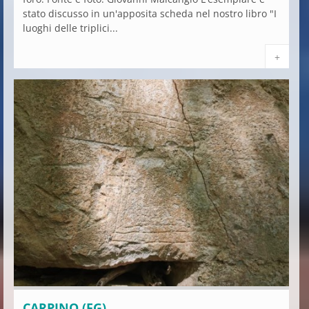
stato discusso in un'apposita scheda nel nostro libro "I
luoghi delle triplici...
+
CARPINO (FG)