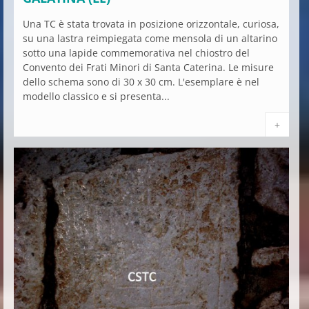
Una TC è stata trovata in posizione orizzontale, curiosa,
su una lastra reimpiegata come mensola di un altarino
sotto una lapide commemorativa nel chiostro del
Convento dei Frati Minori di Santa Caterina. Le misure
dello schema sono di 30 x 30 cm. L'esemplare è nel
modello classico e si presenta...
+