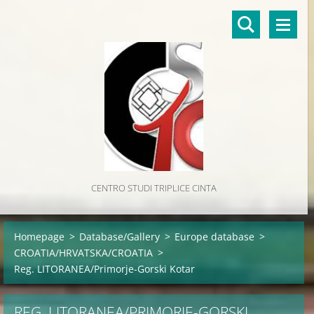
CENTRO STUDI TRIPLICE CINTA
Homepage
>
Database/Gallery
>
Europe database
>
CROATIA/HRVATSKA/CROATIA
>
Reg. LITORANEA/Primorje-Gorski Kotar
REG. LITORANEA/PRIMORJE-GORSKI