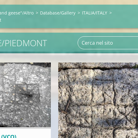
and geese"/Altro
>
Database/Gallery
>
ITALIA/ITALY
>
t
E/PIEDMONT
(VCO)