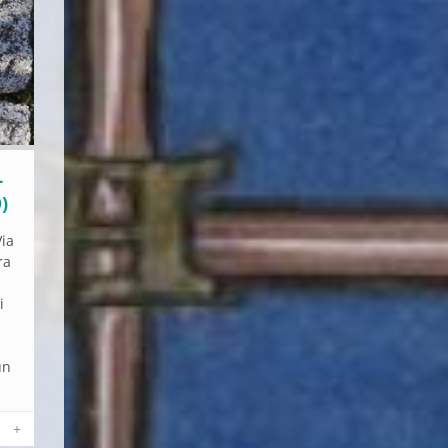
L
)
Via
ra
i
e
un
+