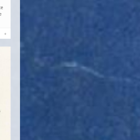
te
e
+