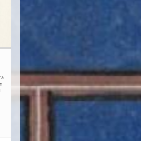
ra
un
l