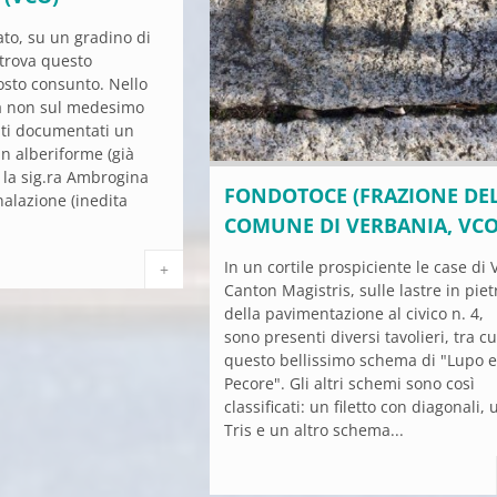
vato, su un gradino di
 trova questo
osto consunto. Nello
ma non sul medesimo
ati documentati un
n alberiforme (già
a la sig.ra Ambrogina
FONDOTOCE (FRAZIONE DE
nalazione (inedita
COMUNE DI VERBANIA, VCO
In un cortile prospiciente le case di 
+
Canton Magistris, sulle lastre in piet
della pavimentazione al civico n. 4,
sono presenti diversi tavolieri, tra cu
questo bellissimo schema di "Lupo 
Pecore". Gli altri schemi sono così
classificati: un filetto con diagonali, 
Tris e un altro schema...