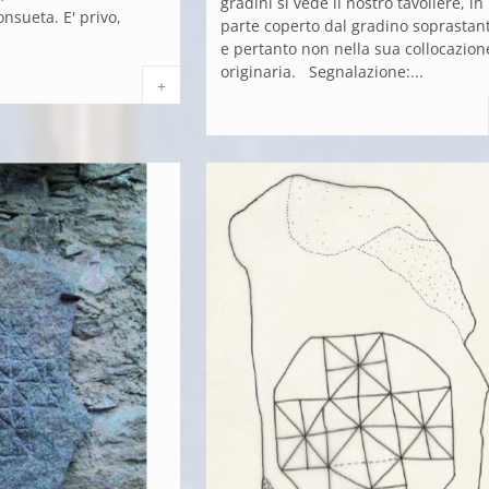
gradini si vede il nostro tavoliere, in
nsueta. E' privo,
parte coperto dal gradino soprastan
e pertanto non nella sua collocazion
originaria. Segnalazione:...
+