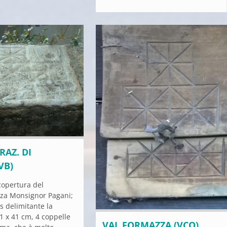
RAZ. DI
VB)
copertura del
zza Monsignor Pagani;
ss delimitante la
1 x 41 cm, 4 coppelle
VAL FORMAZZA (VCO)