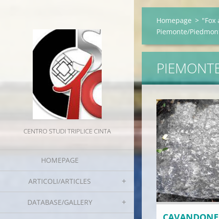
Homepage
>
"Fox 
Piemonte/Piedmon
PIEMONT
CENTRO STUDI TRIPLICE CINTA
HOMEPAGE
ARTICOLI/ARTICLES
DATABASE/GALLERY
CAVANDONE 