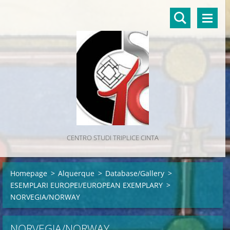
CENTRO STUDI TRIPLICE CINTA
Homepage
>
Alquerque
>
Database/Gallery
>
ESEMPLARI EUROPEI/EUROPEAN EXEMPLARY
>
NORVEGIA/NORWAY
NORVEGIA/NORWAY