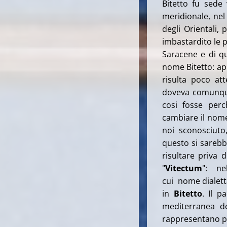
Bitetto fu sede 
meridionale, nel
degli Orientali,
imbastardito le p
Saracene e di qui
nome Bitetto: ap
risulta poco att
doveva comunque
cosi fosse perc
cambiare il nome
noi sconosciuto
questo si sarebb
risultare priva
"
Vitectum
": nel
cui nome dialett
in
Bitetto
. Il p
mediterranea de
rappresentano per