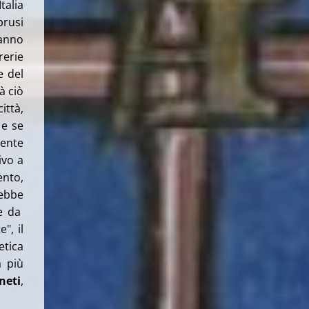
talia
prusi
hanno
rerie
e del
à ciò
ittà,
 e se
mente
ivo a
ento,
rebbe
re da
", il
etica
a più
neti
,