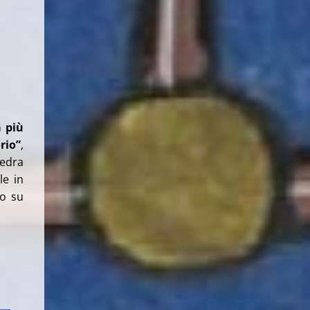
a più
rio”
,
tedra
le in
so su