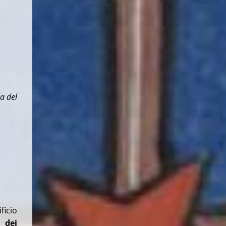
a del
ficio
 dei