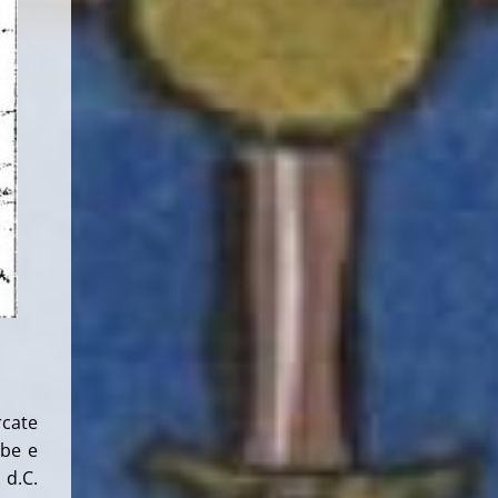
rcate
mbe e
 d.C.