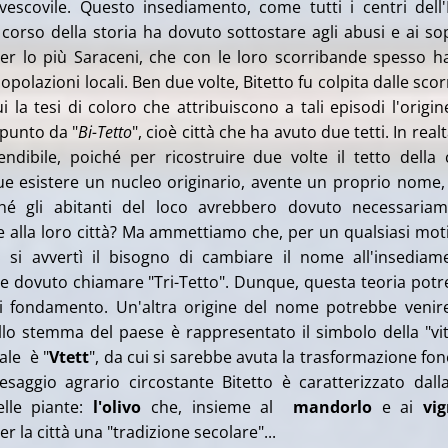
vescovile. Questo insediamento, come tutti i centri dell'I
 corso della storia ha dovuto sottostare agli abusi e ai so
 per lo più Saraceni, che con le loro scorribande spesso 
opolazioni locali. Ben due volte, Bitetto fu colpita dalle scor
 la tesi di coloro che attribuiscono a tali episodi l'origin
punto da "
Bi-Tetto
", cioè città che ha avuto due tetti. In realt
endibile, poiché per ricostruire due volte il tetto della c
 esistere un nucleo originario, avente un proprio nome,
hé gli abitanti del loco avrebbero dovuto necessaria
 alla loro città? Ma ammettiamo che, per un qualsiasi mot
, si avvertì il bisogno di cambiare il nome all'insediam
e dovuto chiamare "Tri-Tetto". Dunque, questa teoria pot
 di fondamento. Un'altra origine del nome potrebbe veni
lo stemma del paese è rappresentato il simbolo della "vite
ale è "
Vtett
", da cui si sarebbe avuta la trasformazione fon
aesaggio agrario circostante Bitetto è caratterizzato dall
lle piante:
l'olivo
che, insieme al
mandorlo
e ai
vig
 la città una "tradizione secolare"...