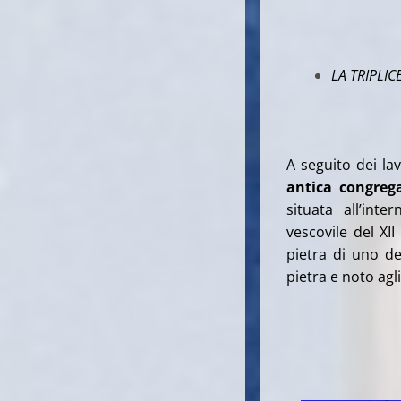
LA TRIPLIC
A seguito dei la
antica congrega
situata all’inte
vescovile del XII
pietra di uno de
pietra e noto agl