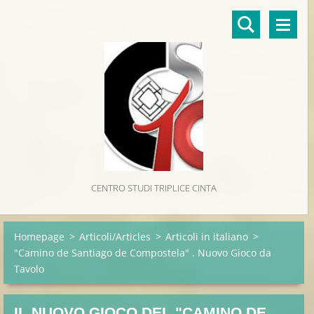
CENTRO STUDI TRIPLICE CINTA
Homepage
>
Articoli/Articles
>
Articoli in italiano
>
"Camino de Santiago de Compostela" . Nuovo Gioco da
Tavolo
IL NUOVO GIOCO DEL "CAMINO DE