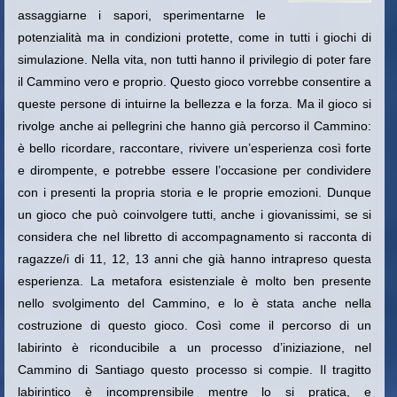
assaggiarne i sapori, sperimentarne le
potenzialità ma in condizioni protette, come in tutti i giochi di
simulazione. Nella vita, non tutti hanno il privilegio di poter fare
il Cammino vero e proprio. Questo gioco vorrebbe consentire a
queste persone di intuirne la bellezza e la forza. Ma il gioco si
rivolge anche ai pellegrini che hanno già percorso il Cammino:
è bello ricordare, raccontare, rivivere un’esperienza così forte
e dirompente, e potrebbe essere l’occasione per condividere
con i presenti la propria storia e le proprie emozioni. Dunque
un gioco che può coinvolgere tutti, anche i giovanissimi, se si
considera che nel libretto di accompagnamento si racconta di
ragazze/i di 11, 12, 13 anni che già hanno intrapreso questa
esperienza. La metafora esistenziale è molto ben presente
nello svolgimento del Cammino, e lo è stata anche nella
costruzione di questo gioco. Così come il percorso di un
labirinto è riconducibile a un processo d’iniziazione, nel
Cammino di Santiago questo processo si compie.
Il tragitto
labirintico è incomprensibile mentre lo si pratica, e