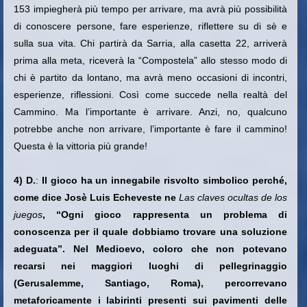
153 impiegherà più tempo per arrivare, ma avrà più possibilità
di conoscere persone, fare esperienze, riflettere su di sè e
sulla sua vita. Chi partirà da Sarria, alla casetta 22, arriverà
prima alla meta, riceverà la “Compostela” allo stesso modo di
chi è partito da lontano, ma avrà meno occasioni di incontri,
esperienze, riflessioni. Così come succede nella realtà del
Cammino. Ma l’importante è arrivare. Anzi, no, qualcuno
potrebbe anche non arrivare, l’importante è fare il cammino!
Questa è la vittoria più grande!
4) D.
:
Il gioco ha un innegabile risvolto simbolico perché,
come dice Josè Luis Echeveste ne
Las claves ocultas de los
juegos
, “Ogni gioco rappresenta un problema di
conoscenza per il quale dobbiamo trovare una soluzione
adeguata”. Nel Medioevo, coloro che non potevano
recarsi nei maggiori luoghi di pellegrinaggio
(Gerusalemme, Santiago, Roma), percorrevano
metaforicamente i labirinti presenti sui pavimenti delle