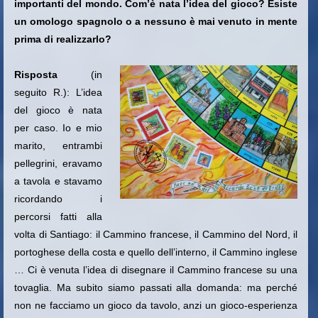
importanti del mondo. Com’è nata l’idea del gioco? Esiste
un omologo spagnolo o a nessuno è mai venuto in mente
prima di realizzarlo?
Risposta
(in
seguito R.): L’idea
del gioco è nata
per caso. Io e mio
marito, entrambi
pellegrini, eravamo
a tavola e stavamo
ricordando i
percorsi fatti alla
volta di Santiago: il Cammino francese, il Cammino del Nord, il
portoghese della costa e quello dell’interno, il Cammino inglese
… Ci è venuta l’idea di disegnare il Cammino francese su una
tovaglia. Ma subito siamo passati alla domanda: ma perché
non ne facciamo un gioco da tavolo, anzi un gioco-esperienza