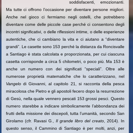
soddisfacenti, emozionanti.
Ma tutte ci offrono l’occasione per diventare persone migliori.
Anche nel gioco ci fermiamo negli ostelli, che potrebbero
diventare come delle piccole case perché ci consentono degli
incontri significativi, o delle riflessioni intime, o delle esperienze
autentiche, che ci cambiano la vita e ci aiutano a “diventare
grandi”. Le casette sono 153 perché la distanza da Roncisvalle
a Santiago è stata calcolata e proporzionata, per cui ciascuna
casetta corrisponde a circa 5 chilometri, o poco più. Ma 153 è
anche un numero con dei significati “speciali”. Oltre alle
numerose proprietà matematiche che lo caratterizzano, nel
Vangelo
di Giovanni, al capitolo 21, si racconta della pesca
miracolosa che Pietro e gli apostoli fecero dopo la resurrezione
di Gesù, nella quale vennero pescati 153 grossi pesci. Questo
numero starebbe a indicare simbolicamente l’abbondanza dei
frutti della missione dei discepoli, tutta l’umanità, secondo San
Girolamo (cfr. Ravasi G.,
Il grande libro del creato
, 2014). In
questo senso, il Cammino di Santiago è per molti, anzi, per