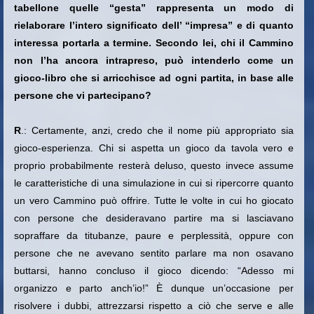
tabellone quelle “gesta” rappresenta un modo di
rielaborare l’intero significato dell’ “impresa” e di quanto
interessa portarla a termine. Secondo lei, chi il Cammino
non l’ha ancora intrapreso, può intenderlo come un
gioco-libro che si arricchisce ad ogni partita, in base alle
persone che vi partecipano?
R
.: Certamente, anzi, credo che il nome più appropriato sia
gioco-esperienza. Chi si aspetta un gioco da tavola vero e
proprio probabilmente resterà deluso, questo invece assume
le caratteristiche di una simulazione in cui si ripercorre quanto
un vero Cammino può offrire. Tutte le volte in cui ho giocato
con persone che desideravano partire ma si lasciavano
sopraffare da titubanze, paure e perplessità, oppure con
persone che ne avevano sentito parlare ma non osavano
buttarsi, hanno concluso il gioco dicendo: “Adesso mi
organizzo e parto anch’io!” È dunque un’occasione per
risolvere i dubbi, attrezzarsi rispetto a ciò che serve e alle