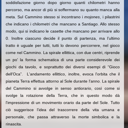
soddisfazione giorno dopo giorno quanti chilometri hanno
percorso, ma ancor di più si soffermano su quanto manca alla
meta. Sul Cammino stesso si incontrano i
mojones
, i pilastrini
che indicano i chilometri che mancano a Santiago. Allo stesso
modo, qui si indicano le casette che mancano per arrivare allo
0. Inoltre ciascuno decide il punto di partenza, ma l’ultimo
tratto è uguale per tutti, tutti lo devono percorrere, nel gioco
come nel Cammino. La spirale ellittica, con due centri, riprende
un po' la forma schematica di una parte considerevole dei
giochi da tavolo, e soprattutto dei diversi esempi di “Gioco
dell'Oca”. L'andamento ellittico, inoltre, evoca l'orbita che il
pianeta Terra effettua attorno al Sole durante l'anno. La spirale
del Cammino si avvolge in senso antiorario, così come si
svolge la rotazione della Terra, che in questo modo dà
l'impressione di un movimento orario da parte del Sole. Tutto
ciò suggerisce l’idea del trascorrere della vita umana e
personale, che passa attraverso la morte simbolica e la
rinascita.