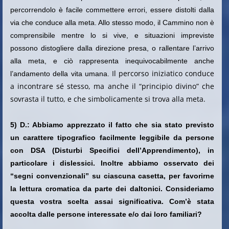
percorrendolo è facile commettere errori, essere distolti dalla
via che conduce alla meta. Allo stesso modo, il Cammino non è
comprensibile mentre lo si vive, e situazioni impreviste
possono distogliere dalla direzione presa, o rallentare l’arrivo
alla meta, e ciò rappresenta inequivocabilmente anche
Il percorso iniziatico conduce
l’andamento della vita umana.
a incontrare sé stesso, ma anche il “principio divino” che
sovrasta il tutto, e che simbolicamente si trova alla meta.
5) D.: Abbiamo apprezzato il fatto che sia stato previsto
un carattere tipografico facilmente leggibile da persone
con DSA (Disturbi Specifici dell’Apprendimento), in
particolare i dislessici. Inoltre abbiamo osservato dei
“segni convenzionali” su ciascuna casetta, per favorirne
la lettura cromatica da parte dei daltonici. Consideriamo
questa vostra scelta assai significativa. Com’è stata
accolta dalle persone interessate e/o dai loro familiari?