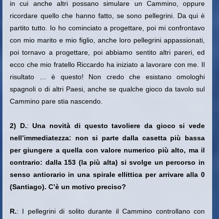
in cui anche altri possano simulare un Cammino, oppure
ricordare quello che hanno fatto, se sono pellegrini. Da qui è
partito tutto. Io ho cominciato a progettare, poi mi confrontavo
con mio marito e mio figlio, anche loro pellegrini appassionati,
poi tornavo a progettare, poi abbiamo sentito altri pareri, ed
ecco che mio fratello Riccardo ha iniziato a lavorare con me. Il
risultato … è questo!
Non credo che esistano omologhi
spagnoli o di altri Paesi, anche se qualche gioco da tavolo sul
Cammino pare stia nascendo.
2) D.
:
Una novità di questo tavoliere da gioco si vede
nell’immediatezza: non si parte dalla casetta più bassa
per giungere a quella con valore numerico più alto, ma il
contrario: dalla 153 (la più alta) si svolge un percorso in
senso antiorario in una spirale ellittica per arrivare alla 0
(Santiago). C’è un motivo preciso?
R.
: I pellegrini di solito durante il Cammino controllano con