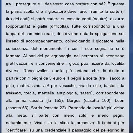
tra il proseguire e il desistere: cosa portare con sé? È questa
la prima scelta che il giocatore deve fare. Tramite la sorte (il
tiro dei dadi) si potrà cadere su casette verdi (neutre), azzurre
(opportunità) e gialle (difficoltà). Tutte corrispondono a una
tappa del cammino reale, di cui viene data la spiegazione sul
libretto di accompagnamento, coinvolgendo il giocatore nella
conoscenza del monumento in cui il suo segnalino si è
fermato. Al pari del pellegrinaggio, nel percorso si incontrano
gratificazioni e inconvenienti e il gioco può iniziare da località
diverse: Roncesvalles, quella più lontana, che dà diritto a
partire con 4 pegni da 5 euro e 4 pegni a scelta (tra il sacco a
pelo, materassino,
set
per vesciche,
set
da sole, bastoni da
trekking
, torcia, mantella antipioggia, sasso), corrispondente
alla prima casetta (la 153); Burgos (casetta 100); Leòn
(casetta 63); Sarria (casetta 22). Partendo da località più vicine
alla meta, si parte con meno soldi e meno pegni,
naturalmente. Vivacizza la sfida la presenza di timbrini per
“certificare” su una credenziale il passaggio del pellegrino in