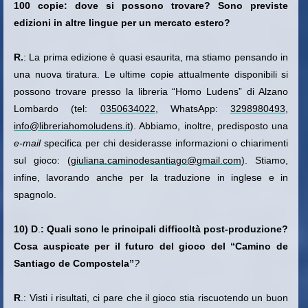
100 copie: dove si possono trovare? Sono previste
edizioni in altre lingue per un mercato estero?
R.
: La prima edizione è quasi esaurita, ma stiamo pensando in
una nuova tiratura. Le ultime copie attualmente disponibili si
possono trovare presso la libreria “Homo Ludens” di Alzano
Lombardo (tel:
0350634022
, WhatsApp:
3298980493
,
info@libreriahomoludens.it
). Abbiamo, inoltre, predisposto una
e-mail
specifica per chi desiderasse informazioni o chiarimenti
sul gioco: (
giuliana.caminodesantiago@gmail.com
). Stiamo,
infine, lavorando anche per la traduzione in inglese e in
spagnolo.
10) D
.
: Quali sono le principali difficoltà post-produzione?
Cosa auspicate per il futuro del gioco del “Camino de
Santiago de Compostela”
?
R
.: Visti i risultati, ci pare che il gioco stia riscuotendo un buon