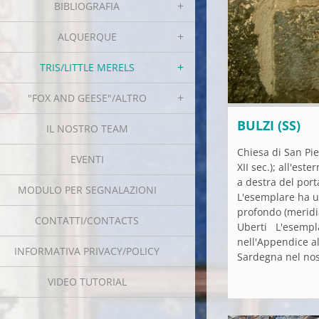
BIBLIOGRAFIA
ALQUERQUE
TRIS/LITTLE MERELS
"FOX AND GEESE"/ALTRO
BULZI (SS)
IL NOSTRO TEAM
Chiesa di San Pie
EVENTI
XII sec.); all'est
a destra del port
MODULO PER SEGNALAZIONI
L'esemplare ha u
profondo (meridi
CONTATTI/CONTACTS
Uberti L'esempla
nell'Appendice a
INFORMATIVA PRIVACY/POLICY
Sardegna nel nost
VIDEO TUTORIAL