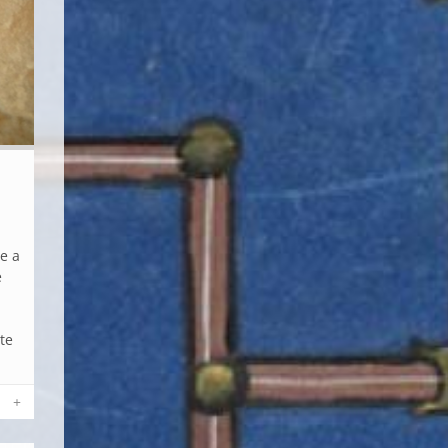
me a
e
nte
+