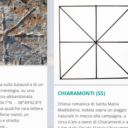
ta sulla balaustra di un
cronologia, su una
CHIARAMONTI (SS)
gna abbandonata.
′04.7″N - 08°49′02.8″E
Chiesa romanica di Santa Maria
va qualche rara lettera
Maddalena. Isolata sopra un poggio
(forse nomi); un
naturale in mezzo alla campagna, a
 e stretto;
circa 6 km a ovest di Chiaramonti e 
re...
1 Km dalla Strada Statale Chiaramont