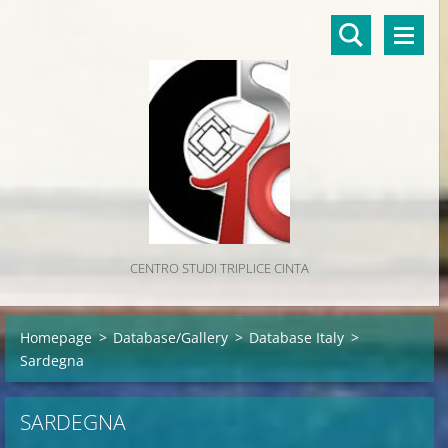
CENTRO STUDI TRIPLICE CINTA
Homepage
>
Database/Gallery
>
Database Italy
>
Sardegna
SARDEGNA