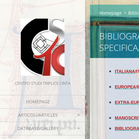
Homepage
>
Bibli
BIBLIOGR
SPECIFIC
ITALIANA
/
CENTRO STUDI TRIPLICE CINTA
EUROPEA
/
HOMEPAGE
EXTRA-EU
ARTICOLI/ARTICLES
MANOSCRI
DATABASE/GALLERY
BIBLIOGRA