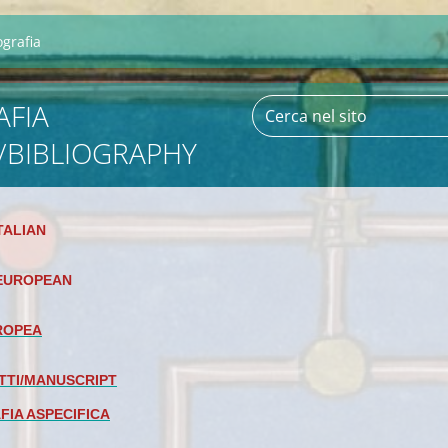
ografia
AFIA
A/BIBLIOGRAPHY
ITALIAN
EUROPEAN
ROPEA
TTI/MANUSCRIPT
FIA ASPECIFICA