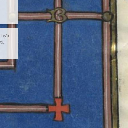
i e/o
ti.