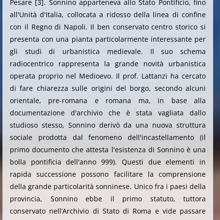
Pesare [3]. Sonnino apparteneva allo Stato Pontificio, fino
all'Unità d'Italia, collocata a ridosso della linea di confine
con il Regno di Napoli. Il ben conservato centro storico si
presenta con una pianta particolarmente interessante per
gli studi di urbanistica medievale. Il suo schema
radiocentrico rappresenta la grande novità urbanistica
operata proprio nel Medioevo. Il prof. Lattanzi ha cercato
di fare chiarezza sulle origini del borgo, secondo alcuni
orientale, pre-romana e romana ma, in base alla
documentazione d'archivio che è stata vagliata dallo
studioso stesso,
Sonnino derivò da una nuova struttura
sociale prodotta dal fenomeno dell'incastellamento (il
primo documento che attesta l'esistenza di Sonnino è una
bolla pontificia dell'anno 999). Questi due elementi in
rapida successione possono facilitare la comprensione
.
della grande particolarità sonninese
Unico fra i paesi della
provincia, Sonnino ebbe il primo statuto, tuttora
conservato nell’Archivio di Stato di Roma e vide passare