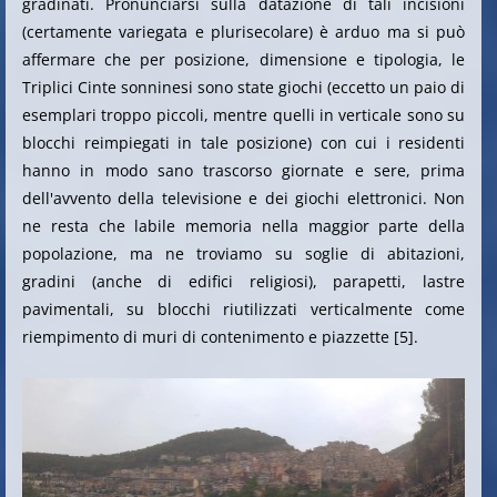
gradinati. Pronunciarsi sulla datazione di tali incisioni
(certamente variegata e plurisecolare) è arduo ma si può
affermare che per posizione, dimensione e tipologia, le
Triplici Cinte sonninesi sono state giochi (eccetto un paio di
esemplari troppo piccoli, mentre quelli in verticale sono su
blocchi reimpiegati in tale posizione) con cui i residenti
hanno in modo sano trascorso giornate e sere, prima
dell'avvento della televisione e dei giochi elettronici. Non
ne resta che labile memoria nella maggior parte della
popolazione, ma ne troviamo su soglie di abitazioni,
gradini (anche di edifici religiosi), parapetti, lastre
pavimentali, su blocchi riutilizzati verticalmente come
riempimento di muri di contenimento e piazzette [5].