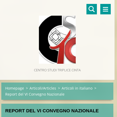
CENTRO STUDI TRIPLICE CINTA
Homepage
>
Articoli/Articles
>
Articoli in italiano
>
Report del VI Convegno Nazionale
REPORT DEL VI CONVEGNO NAZIONALE