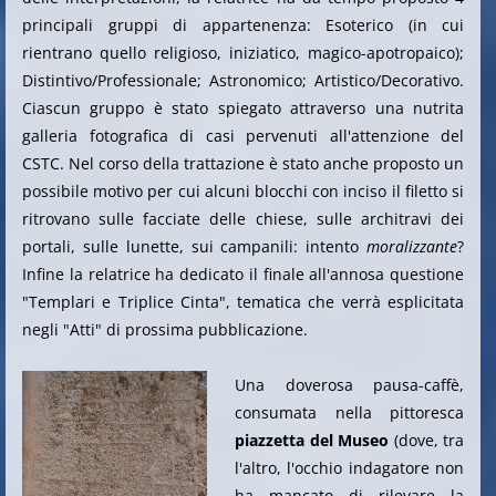
principali gruppi di appartenenza: Esoterico (in cui
rientrano quello religioso, iniziatico, magico-apotropaico);
Distintivo/Professionale; Astronomico; Artistico/Decorativo.
Ciascun gruppo è stato spiegato attraverso una nutrita
galleria fotografica di casi pervenuti all'attenzione del
CSTC. Nel corso della trattazione è stato anche proposto un
possibile motivo per cui alcuni blocchi con inciso il filetto si
ritrovano sulle facciate delle chiese, sulle architravi dei
portali, sulle lunette, sui campanili: intento
moralizzante
?
Infine la relatrice ha dedicato il finale all'annosa questione
"Templari e Triplice Cinta", tematica che verrà esplicitata
negli "Atti" di prossima pubblicazione.
Una doverosa pausa-caffè,
consumata nella pittoresca
piazzetta del Museo
(dove, tra
l'altro, l'occhio indagatore non
ha mancato di rilevare la