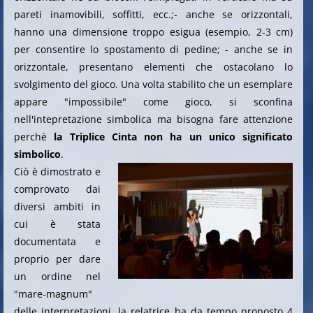
pareti inamovibili, soffitti, ecc.;- anche se orizzontali,
hanno una dimensione troppo esigua (esempio, 2-3 cm)
per consentire lo spostamento di pedine; - anche se in
orizzontale, presentano elementi che ostacolano lo
svolgimento del gioco. Una volta stabilito che un esemplare
appare "impossibile" come gioco, si sconfina
nell'intepretazione simbolica ma bisogna fare attenzione
perchè
la Triplice Cinta non ha un unico significato
simbolico
.
Ciò è dimostrato e
comprovato dai
diversi ambiti in
cui è stata
documentata e
proprio per dare
un ordine nel
"mare-magnum"
delle interpretazioni, la relatrice ha da tempo proposto 4