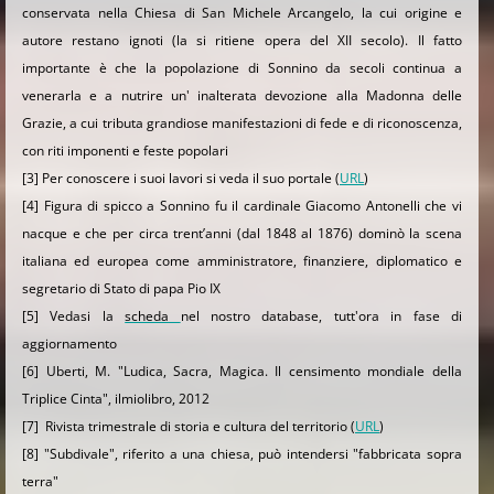
conservata nella Chiesa di San Michele Arcangelo, la cui origine e
autore restano ignoti (la si ritiene opera del XII secolo). Il fatto
importante è che la popolazione di Sonnino da secoli continua a
venerarla e a nutrire un' inalterata devozione alla Madonna delle
Grazie, a cui tributa grandiose manifestazioni di fede e di riconoscenza,
con riti imponenti e feste popolari
[3] Per conoscere i suoi lavori si veda il suo portale (
URL
)
[4] Figura di spicco a Sonnino fu il cardinale Giacomo Antonelli che vi
nacque e che per circa trent’anni (dal 1848 al 1876) dominò la scena
italiana ed europea come amministratore, finanziere, diplomatico e
segretario di Stato di papa Pio IX
[5] Vedasi la
scheda
nel nostro database, tutt'ora in fase di
aggiornamento
[6] Uberti, M. "Ludica, Sacra, Magica. Il censimento mondiale della
Triplice Cinta", ilmiolibro, 2012
[7] Rivista trimestrale di storia e cultura del territorio (
URL
)
[8] "Subdivale", riferito a una chiesa, può intendersi "fabbricata sopra
terra"