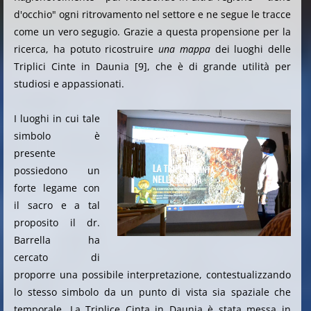
d'occhio" ogni ritrovamento nel settore e ne segue le tracce
come un vero segugio. Grazie a questa propensione per la
ricerca, ha potuto ricostruire
una mappa
dei luoghi delle
Triplici Cinte in Daunia [9], che è di grande utilità per
studiosi e appassionati.
I luoghi in cui tale
simbolo è
presente
possiedono un
forte legame con
il sacro e a tal
proposito il dr.
Barrella ha
cercato di
proporre una possibile interpretazione, contestualizzando
lo stesso simbolo da un punto di vista sia spaziale che
temporale. La Triplice Cinta in Daunia è stata messa in