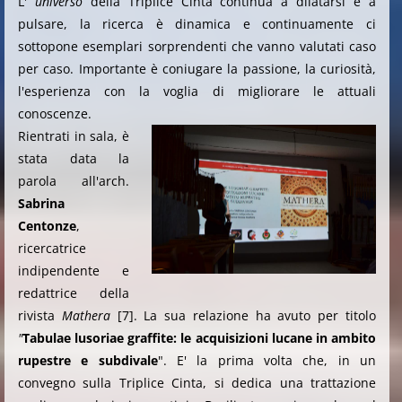
L'
universo
della Triplice Cinta continua a dilatarsi e a
pulsare, la ricerca è dinamica e continuamente ci
sottopone esemplari sorprendenti che vanno valutati caso
per caso. Importante è coniugare la passione, la curiosità,
l'esperienza con la voglia di migliorare le attuali
conoscenze.
Rientrati in sala, è
stata data la
parola all'arch.
Sabrina
Centonze
,
ricercatrice
indipendente e
redattrice della
rivista
Mathera
[7]. La sua relazione ha avuto per titolo
"
Tabulae lusoriae
graffite: le acquisizioni lucane in ambito
rupestre e subdivale
". E' la prima volta che, in un
convegno sulla Triplice Cinta, si dedica una trattazione