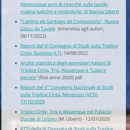
Venticinque anni di ricerche sulle tavole-
mulino ludiche e simboliche, di Marisa Uberti
"Camino de Santiago de Compostela"- Nuovo
Gioco da Tavolo
(intervista agli autori,
08/11/2022)
Report del VI Convegno di Studi sulla Triplice
Cinta, Sonnino (LT)
, 14/08/2022
Analisi statistica degli esemplari italiani di
Triplice Cinta, Tris, Alquerque e "Lupo e
pecore"
(fine anno 2020) pdf
Report del V° Convegno Nazionale di Studi
sulla Triplice Cinta, Mergozzo (VCO),
17/10/2020
Triplici Cinte, Tris e Alquerque nel Palazzo
Ducale di Urbino
(M. Uberti) - 12/07/2020
ATTI della IV Giornata di Studi sulla Triplice