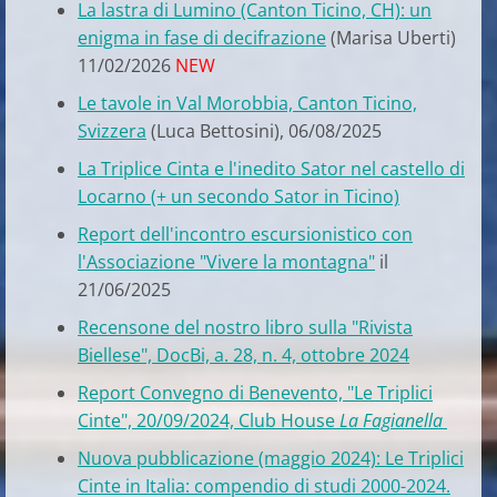
La lastra di Lumino (Canton Ticino, CH): un
enigma in fase di decifrazione
(Marisa Uberti)
11/02/2026
NEW
Le tavole in Val Morobbia, Canton Ticino,
Svizzera
(Luca Bettosini), 06/08/2025
La Triplice Cinta e l'inedito Sator nel castello di
Locarno (+ un secondo Sator in Ticino)
Report dell'incontro escursionistico con
l'Associazione "Vivere la montagna"
il
21/06/2025
Recensone del nostro libro sulla "Rivista
Biellese", DocBi, a. 28, n. 4, ottobre 2024
Report Convegno di Benevento, "Le Triplici
Cinte", 20/09/2024, Club House
La Fagianella
Nuova pubblicazione (maggio 2024): Le Triplici
Cinte in Italia: compendio di studi 2000-2024.