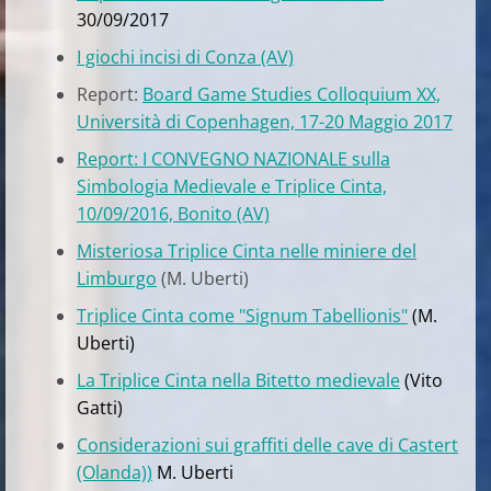
30/09/2017
I giochi incisi di Conza (AV)
Report:
Board Game Studies Colloquium XX,
Università di Copenhagen, 17-20 Maggio 2017
Report: I CONVEGNO NAZIONALE sulla
Simbologia Medievale e Triplice Cinta,
10/09/2016, Bonito (AV)
Misteriosa Triplice Cinta nelle miniere del
Limburgo
(M. Uberti)
Triplice Cinta come "Signum Tabellionis"
(M.
Uberti)
La Triplice Cinta nella Bitetto medievale
(Vito
Gatti)
Considerazioni sui graffiti delle cave di Castert
(Olanda))
M. Uberti