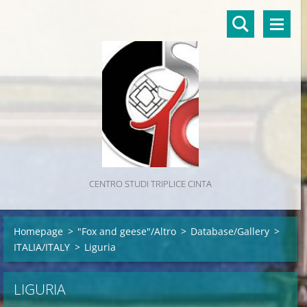
CENTRO STUDI TRIPLICE CINTA
Homepage
>
"Fox and geese"/Altro
>
Database/Gallery
>
ITALIA/ITALY
>
Liguria
LIGURIA