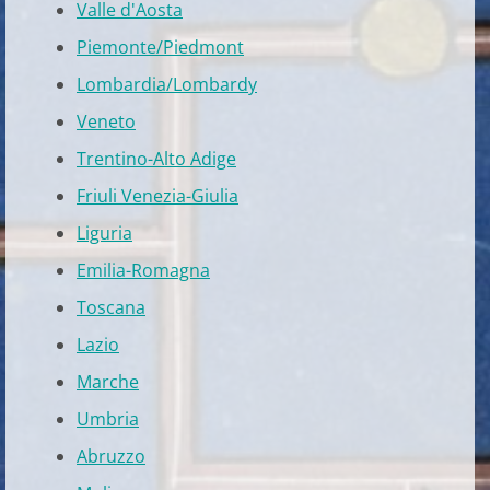
Valle d'Aosta
Piemonte/Piedmont
Lombardia/Lombardy
Veneto
Trentino-Alto Adige
Friuli Venezia-Giulia
Liguria
Emilia-Romagna
Toscana
Lazio
Marche
Umbria
Abruzzo