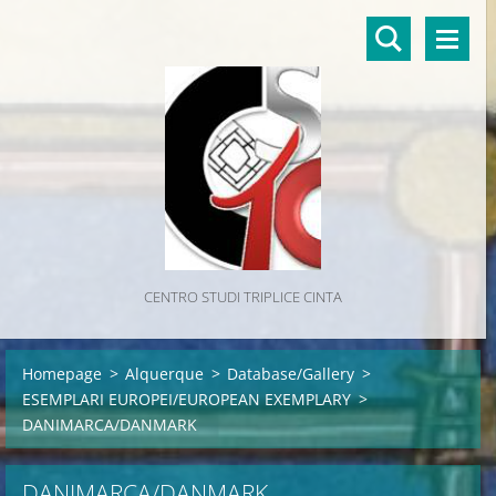
CENTRO STUDI TRIPLICE CINTA
Homepage
>
Alquerque
>
Database/Gallery
>
ESEMPLARI EUROPEI/EUROPEAN EXEMPLARY
>
DANIMARCA/DANMARK
DANIMARCA/DANMARK