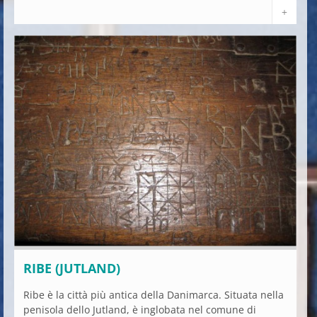
+
RIBE (JUTLAND)
Ribe è la città più antica della Danimarca. Situata nella
penisola dello Jutland, è inglobata nel comune di