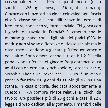
occasionalmente; il 10% frequentemente (nello
specifico: l’8% ogni mese, il 2% ogni settimana).
Giocare con i tavolieri da gioco coinvolge ogni fascia
di età, classe sociale, con differenze in termini di
frequenza, conoscenza, forma sociale. Chi gioca con
i giochi da tavolo in Francia? E’ emerso che le
mamme giocano con i figli più dei padri (59% le
madri); non vi sono differenze di classe sociale ma le
classi medie tendono a giocare più frequentemente
delle altre. Sono emersi anche altri dati: il 21% della
popolazione riferisce di giocare frequentemente tra
adulti con determinati giochi (Belote, Tarocchi, carte,
Scrabble, Time’s Up, Poker, ecc.); il 5-10% è un vero e
proprio fanatico dei giochi da tavolo (il 4% ha una
stanza, in casa propria, dedicata appositamente a
questo!); il 7% compra riviste relative ai giochi da
tavolo; l’8% possiede più di 20 giochi a casa; il 22%
legge siti web dedicati all’argomento. I membri delle