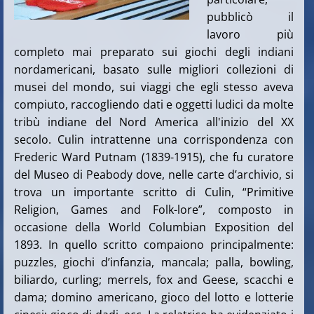
pubblicò il
lavoro più
completo mai preparato sui giochi degli indiani
nordamericani, basato sulle migliori collezioni di
musei del mondo, sui viaggi che egli stesso aveva
compiuto, raccogliendo dati e oggetti ludici da molte
tribù indiane del Nord America all'inizio del XX
secolo. Culin intrattenne una corrispondenza con
Frederic Ward Putnam (1839-1915), che fu curatore
del Museo di Peabody dove, nelle carte d’archivio, si
trova un importante scritto di Culin, “Primitive
Religion, Games and Folk-lore”, composto in
occasione della World Columbian Exposition del
1893. In quello scritto compaiono principalmente:
puzzles, giochi d’infanzia, mancala; palla, bowling,
biliardo, curling; merrels, fox and Geese, scacchi e
dama; domino americano, gioco del lotto e lotterie