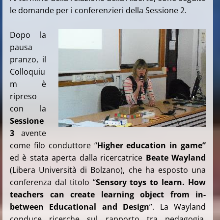
le domande per i conferenzieri della Sessione 2.
Dopo la
pausa
pranzo, il
Colloquiu
m è
ripreso
con la
Sessione
3
avente
come filo conduttore “
Higher education in game”
ed è stata aperta dalla ricercatrice
Beate Wayland
(Libera Università di Bolzano), che ha esposto una
conferenza dal titolo “
Sensory toys to learn.
How
teachers can create learning object from in-
between Educational and Design
”. La Wayland
conduce ricerche sul rapporto tra pedagogia,