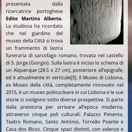
presentata dalla
ricercatrice portoghese
Edite Martins Alberto.
La studiosa ha ricordato
che nel giardino del
museo della Città si trova
un frammento di lastra
funeraria di sarcofago romano, trovata nel castello
di S. Jorge (Giorgio). Sulla lastra è inciso lo schema di
un Alquerque (28.5 x 27 cm), posteriore all’epigrafe,
ed è attualmente in verticale
[9]
. Il Museo di Lisbona,
ex Museo della città, completamente rinnovato nel
2015, è un museo polinucleare in cui Lisbona e le sue
storie si svolgono sotto diverse prospettive. Si parte
dalla preistoria per arrivare all’epoca moderna,
attraverso cinque poli culturali: Palazzo Pimenta,
Teatro Romano, Santo António, Torreão Poente e
Casa dos Bicos. Cinque spazi distinti, con valenze e