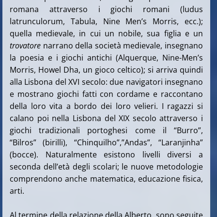
romana attraverso i giochi romani (ludus
latrunculorum, Tabula, Nine Men’s Morris, ecc.);
quella medievale, in cui un nobile, sua figlia e un
trovatore
narrano della società medievale, insegnano
la poesia e i giochi antichi (Alquerque, Nine-Men’s
Morris, Howel Dha, un gioco celtico); si arriva quindi
alla Lisbona del XVI secolo: due navigatori insegnano
e mostrano giochi fatti con cordame e raccontano
della loro vita a bordo dei loro velieri. I ragazzi si
calano poi nella Lisbona del XIX secolo attraverso i
giochi tradizionali portoghesi come il “Burro”,
“Bilros” (birilli), “Chinquilho”,”Andas”, “Laranjinha”
(bocce). Naturalmente esistono livelli diversi a
seconda dell’età degli scolari; le nuove metodologie
comprendono anche matematica, educazione fisica,
arti.
Al termine della relazione della Alberto, sono seguite