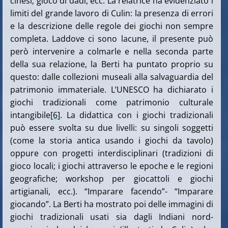
cinesi; gioco di dadi, ecc. La relatrice ha evidenziato i
limiti del grande lavoro di Culin: la presenza di errori
e la descrizione delle regole dei giochi non sempre
completa. Laddove ci sono lacune, il presente può
però intervenire a colmarle e nella seconda parte
della sua relazione, la Berti ha puntato proprio su
questo: dalle collezioni museali alla salvaguardia del
patrimonio immateriale. L’UNESCO ha dichiarato i
giochi tradizionali come patrimonio culturale
intangibile
[6]
. La didattica con i giochi tradizionali
può essere svolta su due livelli: su singoli soggetti
(come la storia antica usando i giochi da tavolo)
oppure con progetti interdisciplinari (tradizioni di
gioco locali; i giochi attraverso le epoche e le regioni
geografiche; workshop per giocattoli e giochi
artigianali, ecc.). “Imparare facendo”- “Imparare
giocando”. La Berti ha mostrato poi delle immagini di
giochi tradizionali usati sia dagli Indiani nord-