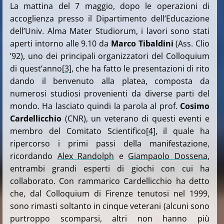
La mattina del 7 maggio, dopo le operazioni di
accoglienza presso il Dipartimento dell’Educazione
dell’Univ. Alma Mater Studiorum, i lavori sono stati
aperti intorno alle 9.10 da
Marco Tibaldini
(Ass. Clio
’92), uno dei principali organizzatori del Colloquium
di quest’anno
[3]
, che ha fatto le presentazioni di rito
dando il benvenuto alla platea, composta da
numerosi studiosi provenienti da diverse parti del
mondo. Ha lasciato quindi la parola al prof.
Cosimo
Cardellicchio
(CNR), un veterano di questi eventi e
membro del Comitato Scientifico
[4]
, il quale ha
ripercorso i primi passi della manifestazione,
ricordando
Alex Randolph
e
Giampaolo Dossena
,
entrambi grandi esperti di giochi con cui ha
collaborato. Con rammarico Cardellicchio ha detto
che, dal Colloquium di Firenze tenutosi nel 1999,
sono rimasti soltanto in cinque veterani (alcuni sono
purtroppo scomparsi, altri non hanno più