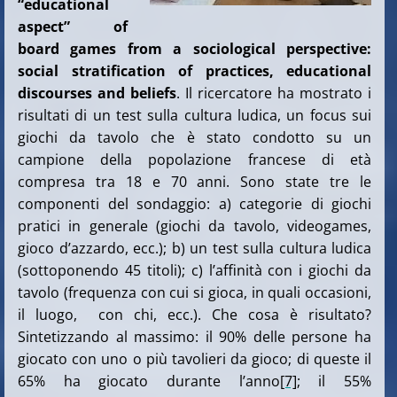
“educational
aspect” of
board games from a sociological perspective:
social stratification of practices, educational
discourses and beliefs
. Il ricercatore ha mostrato i
risultati di un test sulla cultura ludica, un focus sui
giochi da tavolo che è stato condotto su un
campione della popolazione francese di età
compresa tra 18 e 70 anni. Sono state tre le
componenti del sondaggio: a) categorie di giochi
pratici in generale (giochi da tavolo, videogames,
gioco d’azzardo, ecc.); b) un test sulla cultura ludica
(sottoponendo 45 titoli); c) l’affinità con i giochi da
tavolo (frequenza con cui si gioca, in quali occasioni,
il luogo, con chi, ecc.). Che cosa è risultato?
Sintetizzando al massimo: il 90% delle persone ha
giocato con uno o più tavolieri da gioco; di queste il
65% ha giocato durante l’anno
[7]
; il 55%