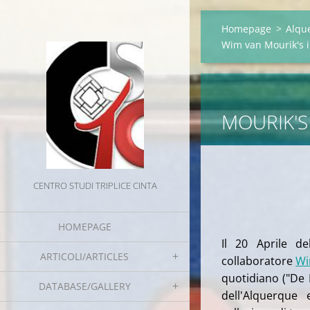
Homepage
>
Alqu
Wim van Mourik's 
WIM
MOURIK'S
CENTRO STUDI TRIPLICE CINTA
HOMEPAGE
Il 20 Aprile d
ARTICOLI/ARTICLES
collaboratore
Wi
quotidiano ("De 
DATABASE/GALLERY
dell'Alquerque 