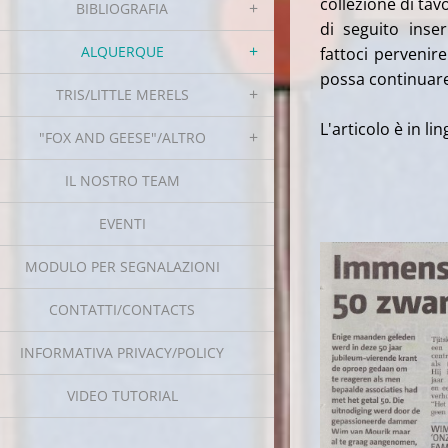
collezione di tav
BIBLIOGRAFIA
di seguito inse
ALQUERQUE
fattoci perveni
possa continuare
TRIS/LITTLE MERELS
L'articolo è in li
"FOX AND GEESE"/ALTRO
IL NOSTRO TEAM
EVENTI
MODULO PER SEGNALAZIONI
CONTATTI/CONTACTS
INFORMATIVA PRIVACY/POLICY
VIDEO TUTORIAL