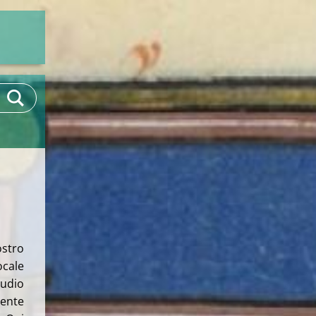
stro
ocale
tudio
nente