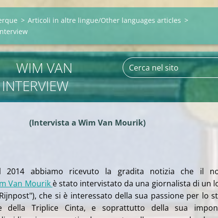
erque
>
Articoli in altre lingue/Other languages articles
>
interview
 VAN
 INTERVIEW
(Intervista a Wim Van Mourik)
el 2014 abbiamo ricevuto la gradita notizia che il no
m Van Mourik
è stato intervistato da una giornalista di un l
Rijnpost"), che si è interessato della sua passione per lo s
e della Triplice Cinta, e soprattutto della sua impo