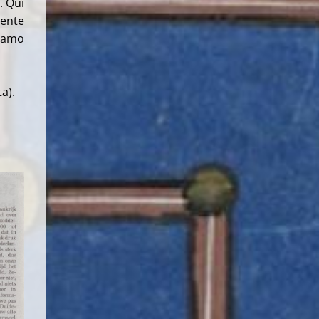
. Qui
mente
riamo
a).