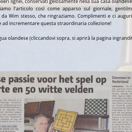
olieri lignei, conservati gelosamente nella sua casa olandese
riamo l'articolo così come apparso sul giornale, gentil
re da Wim stesso, che ringraziamo. Complimenti e ci augu
 ad incrementare questa straordinaria collezione!
ngua olandese (cliccandovi sopra, si aprirà la pagina ingrandit