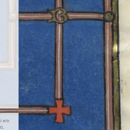
i e/o
ti.