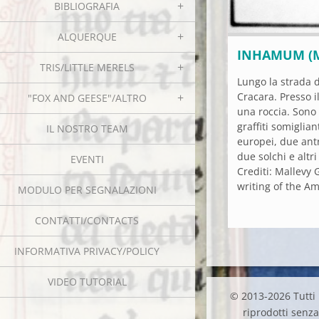
BIBLIOGRAFIA
ALQUERQUE
INHAMUM (
TRIS/LITTLE MERELS
Lungo la strada 
Cracara. Presso i
"FOX AND GEESE"/ALTRO
una roccia. Sono 
graffiti somigliant
IL NOSTRO TEAM
europei, due antr
due solchi e altri
EVENTI
Crediti: Mallevy G
writing of the Am
MODULO PER SEGNALAZIONI
CONTATTI/CONTACTS
INFORMATIVA PRIVACY/POLICY
VIDEO TUTORIAL
© 2013-2026 Tutti i
riprodotti senza 