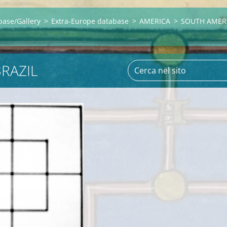
base/Gallery
>
Extra-Europe database
>
AMERICA
>
SOUTH AMER
BRAZIL