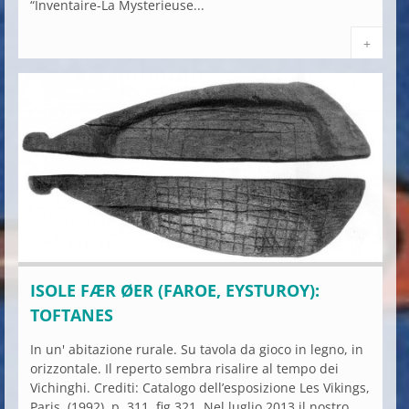
“Inventaire-La Mysterieuse...
+
ISOLE FÆR ØER (FAROE, EYSTUROY):
TOFTANES
In un' abitazione rurale. Su tavola da gioco in legno, in
orizzontale. Il reperto sembra risalire al tempo dei
Vichinghi. Crediti: Catalogo dell’esposizione Les Vikings,
Paris, (1992), p. 311, fig 321. Nel luglio 2013 il nostro