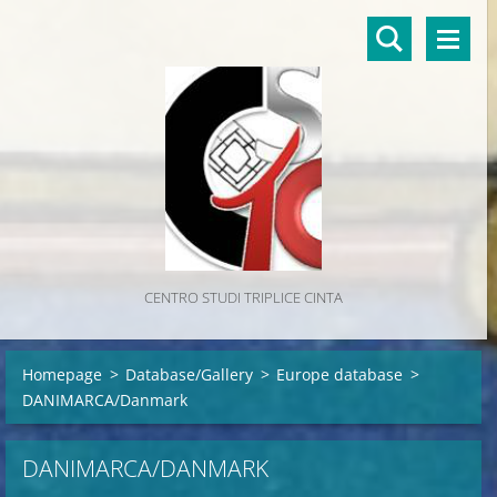
CENTRO STUDI TRIPLICE CINTA
Homepage
>
Database/Gallery
>
Europe database
>
DANIMARCA/Danmark
DANIMARCA/DANMARK