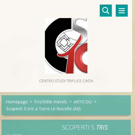
CENTRO STUDI TRIPLICE CINTA
Homepage
>
Tris/little merels
>
ARTICOLI
>
Scoperti 5 tris a Torre Le Nocelle (AV)
SCOPERTI 5
TRIS