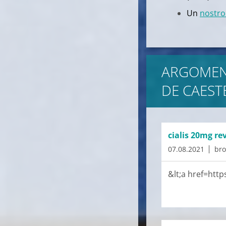
Un
nostro 
ARGOMEN
DE CAEST
cialis 20mg re
07.08.2021
bro
&lt;a href=http