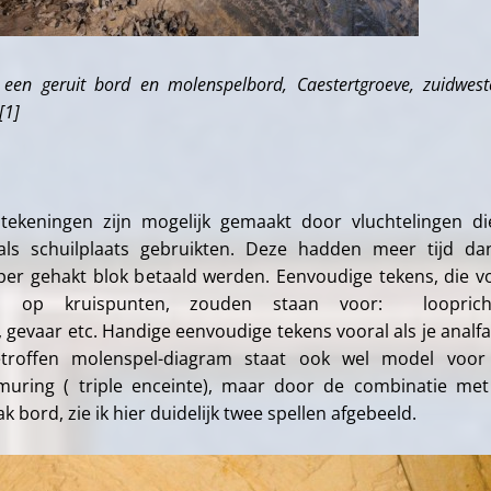
 een geruit bord en molenspelbord, Caestertgroeve, zuidweste
[1]
ekeningen zijn mogelijk gemaakt door vluchtelingen d
als schuilplaats gebruikten. Deze hadden meer tijd da
per gehakt blok betaald werden. Eenvoudige tekens, die v
n op kruispunten, zouden staan voor: loopricht
gevaar etc. Handige eenvoudige tekens vooral als je analf
troffen molenspel-diagram staat ook wel model voor
uring ( triple enceinte), maar door de combinatie me
 bord, zie ik hier duidelijk twee spellen afgebeeld.