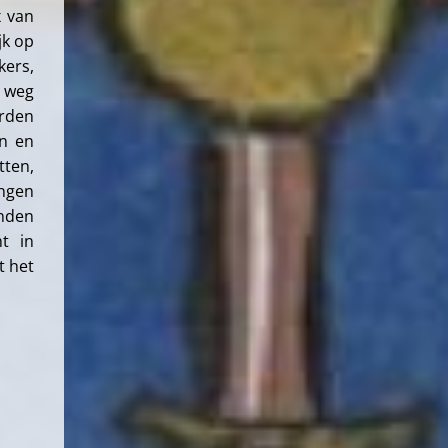
x van
jk op
ers,
n weg
erden
en en
tten,
ingen
onden
ht in
t het