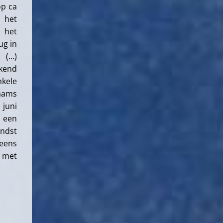
op ca
 het
: het
ug in
 (…)
ekend
nkele
laams
 juni
l een
ondst
eens
0 met