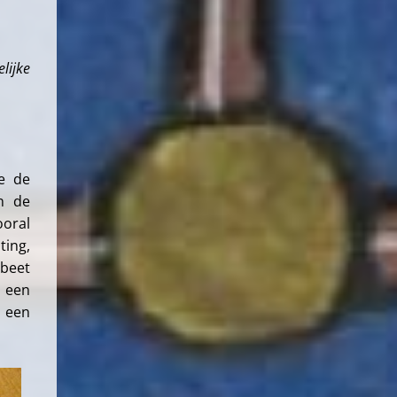
lijke
ie de
n de
ooral
ing,
abeet
 een
t een