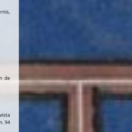
rnis,
 de
vista
n. 94