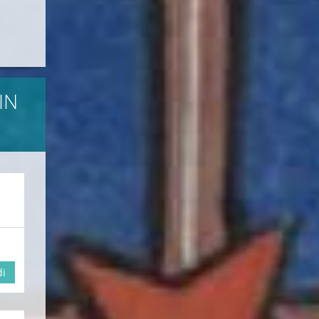
IN
di