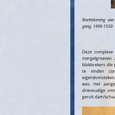
Roettekening van
gang, 1490-1550 
Deze complexe t
mergelgroeven 
blokbrekers die 
te vinden zij
eigendomsteken, 
was. Het aange
drievoudige omm
geruit dam/schaak