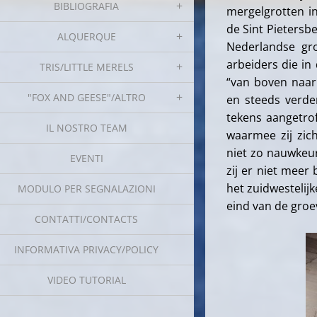
BIBLIOGRAFIA
mergelgrotten i
de Sint Pietersbe
ALQUERQUE
Nederlandse gr
arbeiders die i
TRIS/LITTLE MERELS
“van boven naar
"FOX AND GEESE"/ALTRO
en steeds verde
tekens aangetro
IL NOSTRO TEAM
waarmee zij zic
niet zo nauwkeur
EVENTI
zij er niet meer
het zuidwestelij
MODULO PER SEGNALAZIONI
eind van de groe
CONTATTI/CONTACTS
INFORMATIVA PRIVACY/POLICY
VIDEO TUTORIAL