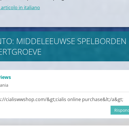
articolo in italiano
TO: MIDDELEEUWSE SPELBORDEN 
ERTGROEVE
views
ania
s://cialiswwshop.com/&gt;cialis online purchase&lt;/a&gt;
Rispon