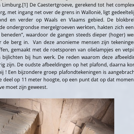
n Limburg.[1] De Caestertgroeve, gerekend tot het comple
rg, met ingang net over de grens in Wallonië, ligt gedeelteli
ond en verder op Waals en Vlaams gebied. De blokbrek
n de ondergrondse mergelgroeven werkten, hakten zich ee
 beneden”, waardoor de gangen steeds dieper (hoger) w
r de berg in. Van deze anonieme mensen zijn tekening
ffen, gemaakt met de roetsporen van olielampjes en vetpi
h bijlichten bij hun werk. De reden waarom deze afbeeld
ig zijn. De oudste afbeeldingen op het plafond, daarna k
 bij ! Een bijzondere groep plafondtekeningen is aangebrac
ke deel op 11 meter hoogte, op een punt dat op dat momen
ve moet zijn geweest.