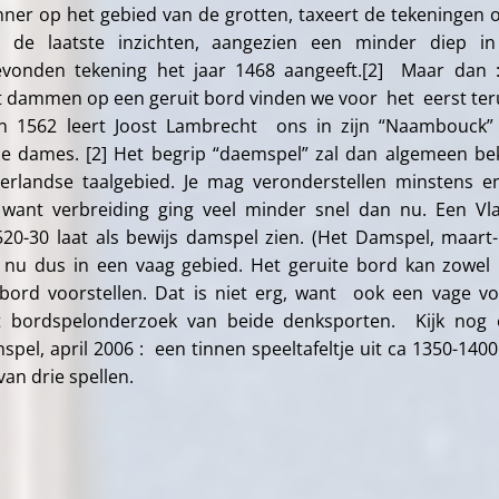
ner op het gebied van de grotten, taxeert de tekeningen 
r de laatste inzichten, aangezien een minder diep in
evonden tekening het jaar 1468 aangeeft.[2] Maar dan 
t dammen op een geruit bord vinden we voor het eerst ter
n 1562 leert Joost Lambrecht ons in zijn “Naambouck”
e dames. [2] Het begrip “daemspel” zal dan algemeen b
erlandse taalgebied. Je mag veronderstellen minstens e
n, want verbreiding ging veel minder snel dan nu. Een V
520-30 laat als bewijs damspel zien. (Het Damspel, maart-
n nu dus in een vaag gebied. Het geruite bord kan zowe
bord voorstellen. Dat is niet erg, want ook een vage v
t bordspelonderzoek van beide denksporten. Kijk nog 
spel, april 2006 : een tinnen speeltafeltje uit ca 1350-140
an drie spellen.