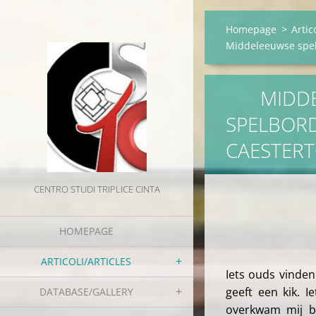
Homepage
>
Artic
Middeleeuwse spel
MIDDEL
SPELBORD
CAESTER
CENTRO STUDI TRIPLICE CINTA
(Wim 
HOMEPAGE
ARTICOLI/ARTICLES
Iets ouds vinden
geeft een kik. 
DATABASE/GALLERY
overkwam mij bi