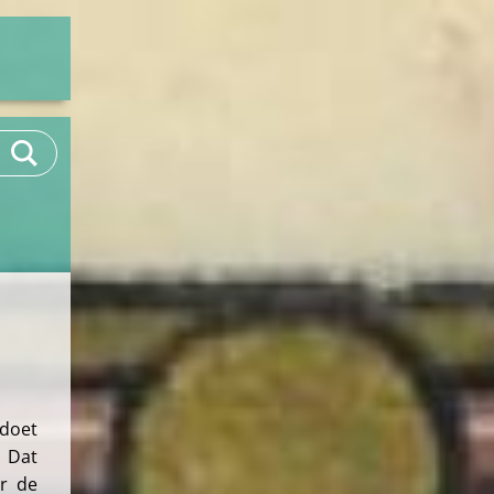
 doet
. Dat
er de