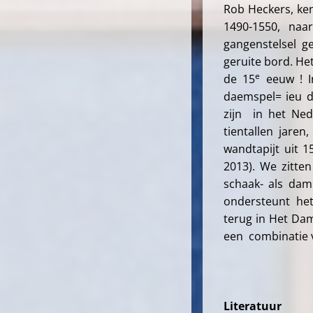
Rob Heckers, ken
1490-1550, naa
gangenstelsel g
geruite bord. He
e
de 15
eeuw ! I
daemspel= ieu d
zijn in het Ned
tientallen jare
wandtapijt uit 1
2013). We zitte
schaak- als dam
ondersteunt he
terug in Het Dam
een combinatie v
Literatuur