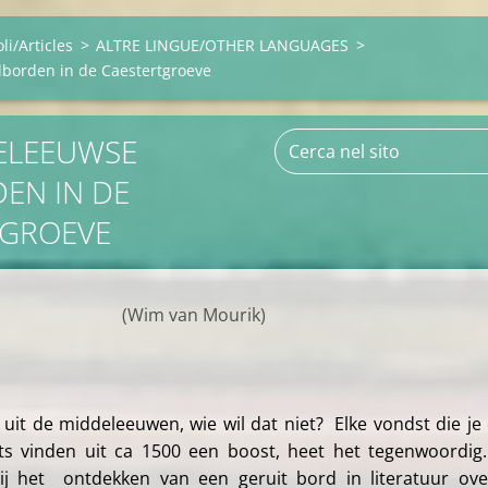
oli/Articles
>
ALTRE LINGUE/OTHER LANGUAGES
>
borden in de Caestertgroeve
EEUWSE
EN IN DE
TGROEVE
van Mourik)
 uit de middeleeuwen, wie wil dat niet? Elke vondst die je
Iets vinden uit ca 1500 een boost, heet het tegenwoordig
j het ontdekken van een geruit bord in literatuur ov