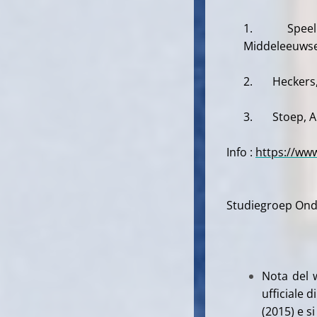
1. Speelberg
Middeleeuwse 
2. Heckers,
3. Stoep, A. 
Info :
https://www
Met dank aa
Studiegroep Ond
Nota del w
ufficiale 
(2015) e s