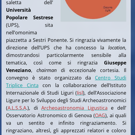
saletta dell’
Università
Popolare Sestrese
(UPS), sita
nell’omonima
piazzetta a Sestri Ponente. Si ringrazia vivamente la
direzione dell’UPS che ha concesso la
location
,
dimostrandosi particolarmente sensibile alla
tematica, così come si ringrazia
Giuseppe
Veneziano
,
chairman
di eccezionale cortesia. Il
convegno è stato organizzato da
Centro Studi
Triplice Cinta
con la collaborazione dell’Istituto
Internazionale di Studi Liguri (
Iisl
), dell’Associazione
Ligure per lo Sviluppo degli Studi Archeoastronomici
(
A.L.S.S.A
.), di
Archeoastronomia Ligustica
e dell’
Osservatorio Astronomico di Genova (
OAG
), ai quali
va un sentito e infinito ringraziamento. Si
ringraziano, altresì, gli apprezzati relatori e coloro