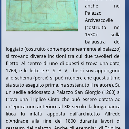
anche nel
Palazzo
Arcivescovile
(costruito nel
1530); sulla
balaustra del
loggiato (costruito contemporaneamente al palazzo)
si trovano diverse incisioni tra cui due tavolieri del
filetto. Al centro di uno di questi si trova una data,
1769, e le lettere G. S. B. V, che si sovrappongono
allo schema (perciò si può ritenere che quest’ultimo
sia stato eseguito prima, ha sostenuto il relatore). Su
un sedile addossato a Palazzo San Giorgio (1260) si
trova una Triplice Cinta che può essere datata ad
un’epoca non anteriore al XIX secolo: la lunga panca
litica fu infatti apposta dall’architetto Alfredo
d’Andrade alla fine del 1800 durante lavori di
restauro del palazzo. Anche gli esemplari di Triplice