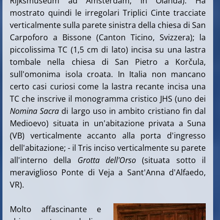
Rijksmuseum ad Amsterdam, in Olanda). Ha
mostrato quindi le irregolari Triplici Cinte tracciate
verticalmente sulla parete sinistra della chiesa di San
Carpoforo a Bissone (Canton Ticino, Svizzera); la
piccolissima TC (1,5 cm di lato) incisa su una lastra
tombale nella chiesa di San Pietro a Korčula,
sull'omonima isola croata. In Italia non mancano
certo casi curiosi come la lastra recante incisa una
TC che inscrive il monogramma cristico JHS (uno dei
Nomina Sacra
di largo uso in ambito cristiano fin dal
Medioevo) situata in un'abitazione privata a Suna
(VB) verticalmente accanto alla porta d'ingresso
dell'abitazione; - il Tris inciso verticalmente su parete
all'interno della
Grotta dell'Orso
(situata sotto il
meraviglioso Ponte di Veja a Sant'Anna d'Alfaedo,
VR).
Molto affascinante e