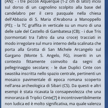
(AN); - i tre piccoli Alquerque (1-2 cm di lato!) incisi
sul dorso di un cagnolino scolpito alla base del
candelabro per il cero pasquale nella chiesa
dell'Abbazia di S. Maria d'Arabona a Manoppello
(PE); - la TC graffita in verticale su un muro di una
delle sale del Castello di Gambatesa (CB); - i due Tris
(sormontati tra l'altro da una croce) tracciati in
modo irregolare sul muro interno della scalinata che
porta alla Grotta di San Michele Arcangelo sul
Gargano (Monte S. Angelo, FG), inseriti in un
contesto fittamente coinvolto da segni di
pellegrinaggio secolare; - le due Duplici Cinte con
swastika inscritta nello spazio centrale, pertinenti un
mosaico pavimentale di epoca romana scoperto
nell'area archeologica di Sibari (CS).
Da questi e altri
esempi è stata ricavata la consapevolezza che una
minoranza di Triplici Cinte
[7]
è incontrovertibilmente
non ludica ed è molto significativa, ma quale valenza