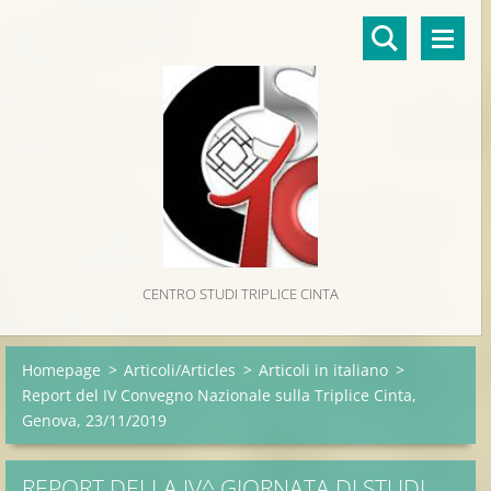
CENTRO STUDI TRIPLICE CINTA
Homepage
>
Articoli/Articles
>
Articoli in italiano
>
Report del IV Convegno Nazionale sulla Triplice Cinta,
Genova, 23/11/2019
REPORT DELLA IV^ GIORNATA DI STUDI