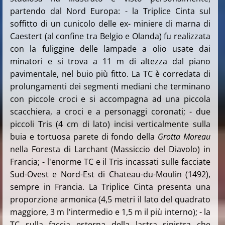
partendo dal Nord Europa: - la Triplice Cinta sul
soffitto di un cunicolo delle ex- miniere di marna di
Caestert (al confine tra Belgio e Olanda) fu realizzata
con la fuliggine delle lampade a olio usate dai
minatori e si trova a 11 m di altezza dal piano
pavimentale, nel buio più fitto. La TC è corredata di
prolungamenti dei segmenti mediani che terminano
con piccole croci e si accompagna ad una piccola
scacchiera, a croci e a personaggi coronati; - due
piccoli Tris (4 cm di lato) incisi verticalmente sulla
buia e tortuosa parete di fondo della
Grotta Moreau
nella Foresta di Larchant (Massiccio del Diavolo) in
Francia; - l'enorme TC e il Tris incassati sulle facciate
Sud-Ovest e Nord-Est di Chateau-du-Moulin (1492),
sempre in Francia. La Triplice Cinta presenta una
proporzione armonica (4,5 metri il lato del quadrato
maggiore, 3 m l'intermedio e 1,5 m il più interno); - la
TC sulla faccia esterna della lastra sinistra che