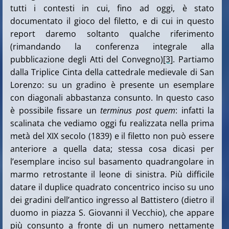
tutti i contesti in cui, fino ad oggi, è stato
documentato il gioco del filetto, e di cui in questo
report daremo soltanto qualche riferimento
(rimandando la conferenza integrale alla
pubblicazione degli Atti del Convegno)
[3]
. Partiamo
dalla Triplice Cinta della cattedrale medievale di San
Lorenzo: su un gradino è presente un esemplare
con diagonali abbastanza consunto. In questo caso
è possibile fissare un
terminus post quem
: infatti la
scalinata che vediamo oggi fu realizzata nella prima
metà del XIX secolo (1839) e il filetto non può essere
anteriore a quella data; stessa cosa dicasi per
l’esemplare inciso sul basamento quadrangolare in
marmo retrostante il leone di sinistra. Più difficile
datare il duplice quadrato concentrico inciso su uno
dei gradini dell’antico ingresso al Battistero (dietro il
duomo in piazza S. Giovanni il Vecchio), che appare
più consunto a fronte di un numero nettamente