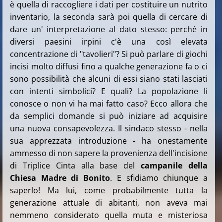
è quella di raccogliere i dati per costituire un nutrito
inventario, la seconda sarà poi quella di cercare di
dare un' interpretazione al dato stesso: perchè in
diversi paesini irpini c'è una così elevata
concentrazione di "tavolieri"? Si può parlare di giochi
incisi molto diffusi fino a qualche generazione fa o ci
sono possibilità che alcuni di essi siano stati lasciati
con intenti simbolici? E quali? La popolazione li
conosce o non vi ha mai fatto caso? Ecco allora che
da semplici domande si può iniziare ad acquisire
una nuova consapevolezza. Il sindaco stesso - nella
sua apprezzata introduzione - ha onestamente
ammesso di non sapere la provenienza dell'incisione
di Triplice Cinta alla base del
campanile della
Chiesa Madre di Bonito
. E sfidiamo chiunque a
saperlo! Ma lui, come probabilmente tutta la
generazione attuale di abitanti, non aveva mai
nemmeno considerato quella muta e misteriosa