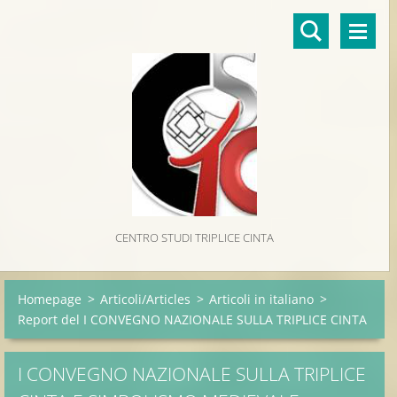
CENTRO STUDI TRIPLICE CINTA
Homepage
>
Articoli/Articles
>
Articoli in italiano
>
Report del I CONVEGNO NAZIONALE SULLA TRIPLICE CINTA
I CONVEGNO NAZIONALE SULLA TRIPLICE