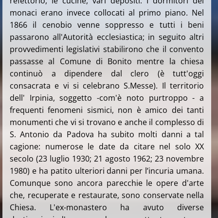
refettorio, le cucine, vari depositi. I dormitori dei
monaci erano invece collocati al primo piano. Nel
1866 il cenobio venne soppresso e tutti i beni
passarono all'Autorità ecclesiastica; in seguito altri
provvedimenti legislativi stabilirono che il convento
passasse al Comune di Bonito mentre la chiesa
continuò a dipendere dal clero (è tutt'oggi
consacrata e vi si celebrano S.Messe). Il territorio
dell' Irpinia, soggetto -com'è noto purtroppo - a
frequenti fenomeni sismici, non è amico dei tanti
monumenti che vi si trovano e anche il complesso di
S. Antonio da Padova ha subito molti danni a tal
cagione: numerose le date da citare nel solo XX
secolo (23 luglio 1930; 21 agosto 1962; 23 novembre
1980) e ha patito ulteriori danni per l’incuria umana.
Comunque sono ancora parecchie le opere d'arte
che, recuperate e restaurate, sono conservate nella
Chiesa. L'ex-monastero ha avuto diverse