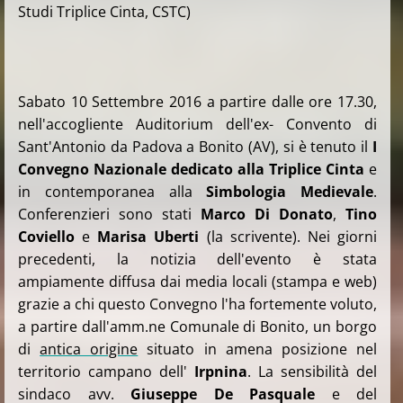
Studi Triplice Cinta, CSTC)
Sabato 10 Settembre 2016 a partire dalle ore 17.30,
nell'accogliente Auditorium dell'ex- Convento di
Sant'Antonio da Padova a Bonito (AV), si è tenuto il
I
Convegno Nazionale dedicato alla Triplice Cinta
e
in contemporanea alla
Simbologia Medievale
.
Conferenzieri sono stati
Marco Di Donato
,
Tino
Coviello
e
Marisa Uberti
(la scrivente). Nei giorni
precedenti, la notizia dell'evento è stata
ampiamente diffusa dai media locali (stampa e web)
grazie a chi questo Convegno l'ha fortemente voluto,
a partire dall'amm.ne Comunale di Bonito, un borgo
di
antica origine
situato in amena posizione nel
territorio campano dell'
Irpnina
. La sensibilità del
sindaco avv.
Giuseppe De Pasquale
e del