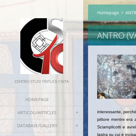
Homepage
>
ANTRO
ANTRO (V
CENTRO STUDI TRIPLICE CINTA
HOMEPAGE
interessante, perchè
ARTICOLI/ARTICLES
pittore mentre era 
DATABASE/GALLERY
Sciamplicotti e avr
lastra su cui è incis