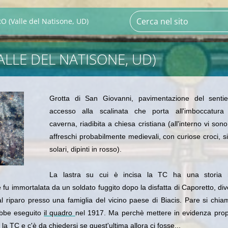
 (Valle del Natisone, UD)
ALLE DEL NATISONE, UD)
Grotta di San Giovanni, pavimentazione del sentie
accesso alla scalinata che porta all'imboccatura 
caverna, riadibita a chiesa cristiana (all'interno vi sono
affreschi probabilmente medievali, con curiose croci, s
solari, dipinti in rosso).
La lastra su cui è incisa la TC ha una storia 
 fu immortalata da un soldato fuggito dopo la disfatta di Caporetto, di
al riparo presso una famiglia del vicino paese di Biacis. Pare si chi
ebbe eseguito
il quadro
nel 1917. Ma perchè mettere in evidenza prop
a la TC e c'è da chiedersi se quest'ultima allora ci fosse...