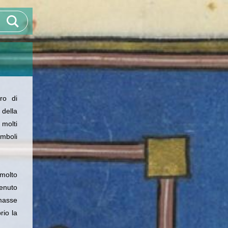
ro di
della
 molti
imboli
molto
venuto
amasse
rio la