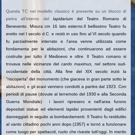
Questa TC nel modello classico è presente su un blocco di
pietra all’interno del
lapidarium
del Teatro Romano di
Benevento. Misura cm 16 lato esterno.Il bellissimo Teatro fu
eretto nel I secolo d.C. e restò in uso fino al VI secolo quando
fu parzialmente interrato e l'area venne utilizzata come
fondamenta per le abitazioni, che continuarono ad essere
costruite per tutto il Medioevo e oltre. Il Teatro romano si
trovava nelle vicinanze del
cardo maximus,
nel settore sud-
occidentale della città. Alla fine del XIX secolo inziò la
"riscoperta" del monumento (che giaceva in gran parte sotto le
abitazioni) e gli scavi vennero condotti a partire dal 1923. Con
periodi di pause (dovute al terremoto del 1930 e alla Seconda
Guerra Mondiale) i lavori ripresero e nell'area furono
depositati statue ed elementi lapidei provenienti dagli edifici
danneggiati in seguito ai bombardamenti. Il Teatro fu restitutito
al vanto cittadino pochi anni dopo (1957) e tornò a funzionare
come luogo per spettacoli, ruolo che riveste tutt'oggi. In merito