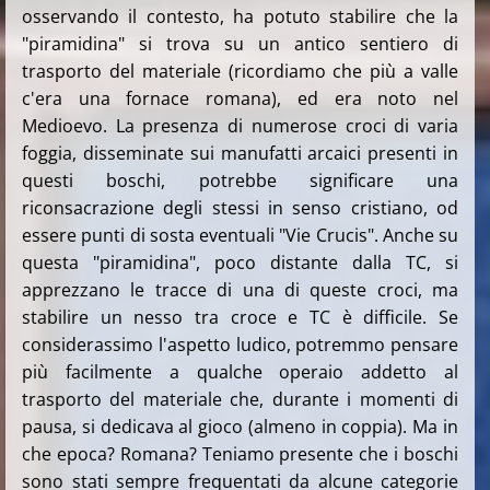
osservando il contesto, ha potuto stabilire che la
"piramidina" si trova su un antico sentiero di
trasporto del materiale (ricordiamo che più a valle
c'era una fornace romana), ed era noto nel
Medioevo. La presenza di numerose croci di varia
foggia, disseminate sui manufatti arcaici presenti in
questi boschi, potrebbe significare una
riconsacrazione degli stessi in senso cristiano, od
essere punti di sosta eventuali "Vie Crucis". Anche su
questa "piramidina", poco distante dalla TC, si
apprezzano le tracce di una di queste croci, ma
stabilire un nesso tra croce e TC è difficile. Se
considerassimo l'aspetto ludico, potremmo pensare
più facilmente a qualche operaio addetto al
trasporto del materiale che, durante i momenti di
pausa, si dedicava al gioco (almeno in coppia). Ma in
che epoca? Romana? Teniamo presente che i boschi
sono stati sempre frequentati da alcune categorie