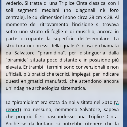
vederlo. Si tratta di una Triplice Cinta classica, con i
soli segmenti mediani (no diagonali nè foro
centrale), le cui dimensioni sono circa 28 cm x 28. Al
momento del ritrovamento l'incisione si trovava
sotto uno strato di foglie e di muschio, ancora in
parte occupante la superficie dell'esemplare. La
struttura nei pressi della quale è incisa è chiamata
da Salvatore "piramidina", per distinguerla dalla
"piramide" situata poco distante e in posizione più
elevata. Entrambi i termini sono convenzionali e non
ufficiali, più pratici che tecnici, impiegati per indicare
questi enigmatici manufatti, che attendono ancora
un'indagine archeologica sistematica.
La "piramidina" era stata da noi visitata nel 2010
(v.
report)
ma nessuno, nemmeno Salvatore, sapeva
che proprio lì si nascondesse una Triplice Cinta.
Anche se da lontano si potrebbe ritenere che la