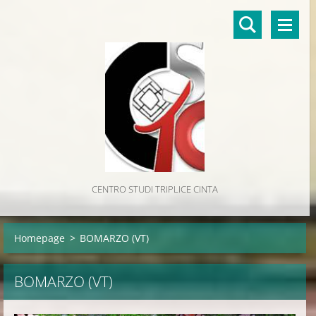
CENTRO STUDI TRIPLICE CINTA
Homepage
>
BOMARZO (VT)
BOMARZO (VT)