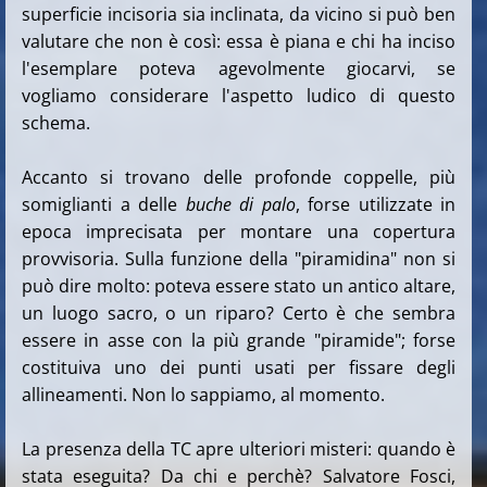
superficie incisoria sia inclinata, da vicino si può ben
valutare che non è così: essa è piana e chi ha inciso
l'esemplare poteva agevolmente giocarvi, se
vogliamo considerare l'aspetto ludico di questo
schema.
Accanto si trovano delle profonde coppelle, più
somiglianti a delle
buche di palo
, forse utilizzate in
epoca imprecisata per montare una copertura
provvisoria. Sulla funzione della "piramidina" non si
può dire molto: poteva essere stato un antico altare,
un luogo sacro, o un riparo? Certo è che sembra
essere in asse con la più grande "piramide"; forse
costituiva uno dei punti usati per fissare degli
allineamenti. Non lo sappiamo, al momento.
La presenza della TC apre ulteriori misteri: quando è
stata eseguita? Da chi e perchè? Salvatore Fosci,