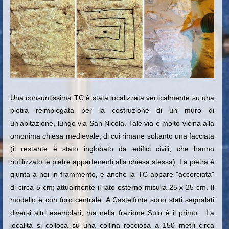
Una consuntissima TC è stata localizzata verticalmente su una
pietra reimpiegata per la costruzione di un muro di
un'abitazione, lungo via San Nicola. Tale via è molto vicina alla
omonima chiesa medievale, di cui rimane soltanto una facciata
(il restante è stato inglobato da edifici civili, che hanno
riutilizzato le pietre appartenenti alla chiesa stessa). La pietra è
giunta a noi in frammento, e anche la TC appare "accorciata"
di circa 5 cm; attualmente il lato esterno misura 25 x 25 cm. Il
modello è con foro centrale. A Castelforte sono stati segnalati
diversi altri esemplari, ma nella frazione Suio è il primo. La
località si colloca su una collina rocciosa a 150 metri circa