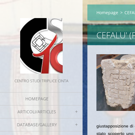
Homepage
>
CEFAL
CEFALU' (
CENTRO STUDI TRIPLICE CINTA
HOMEPAGE
ARTICOLI/ARTICLES
DATABASE/GALLERY
giustapposizione di
stato scoperto uno 