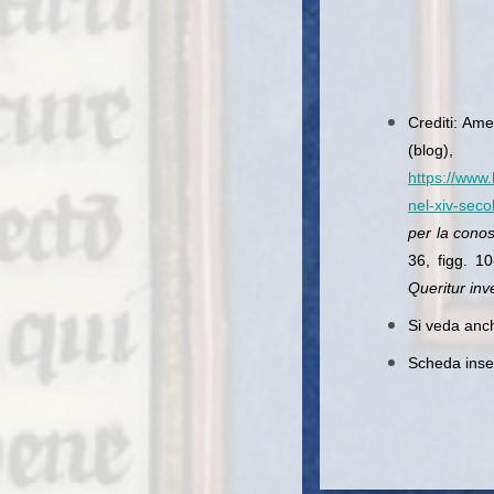
Crediti: Ame
(blo
https://www.
nel-xiv-seco
per la conos
36, figg. 1
Queritur inv
Si veda anc
Scheda inser