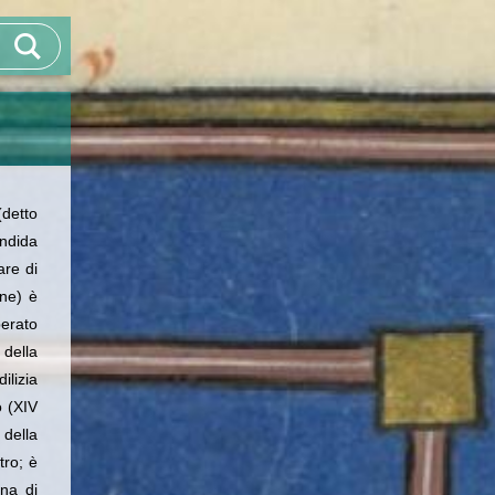
(detto
endida
are di
ane) è
perato
 della
ilizia
o (XIV
della
tro; è
ina di