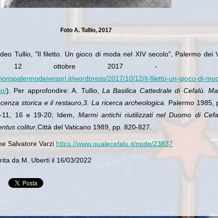
Foto A. Tullio, 2017
deo Tullio, "Il filetto. Un gioco di moda nel XIV secolo", Palermo dei 
g), 12 ottobre 2017 - U
lionspalermodeivespri.it/wordpress/2017/10/12/il-filetto-un-gioco-di-mo
lo/
). Per approfondire:
A. Tullio,
La Basilica Cattedrale di Cefalù. Mat
cenza storica e il restauro,3. La ricerca archeologica.
Palermo 1985, p
0-11, 16 e 19-20; Idem,
Marmi antichi riutilizzati nel Duomo di Cefa
entus colitur
,Città del Vaticano 1989, pp. 820-827.
he Salvatore Varzi
https://www.qualecefalu.it/node/23837
ita da M. Uberti il 16/03/2022