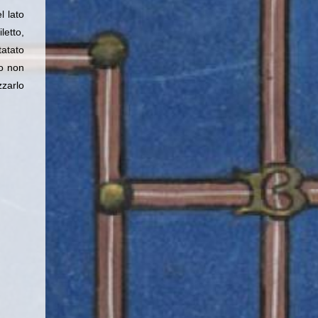
l lato
letto,
tatato
co non
zzarlo