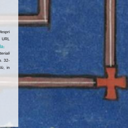
Vespri
RL
da-
eriali
. 32-
lù
, in