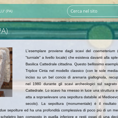
U' (PA)
PA)
L'esemplare proviene dagli scavi del
coemeterium
"turniale" a livello locale) che esisteva davanti alla spl
Basilica Cattedrale cittadina. Questo bellissimo esempl
Triplice Cinta nel modello classico (con le sole medi
inciso su un bel concio di arenaria giallognola, recu
nel 1980 durante gli scavi archeologici sul sagrato
Cattedrale. Lo scavo ha rmesso in luce una struttura ed
atta a sopraelevare una sepoltura databile al Medioev
secolo). La sepoltura (monumentale) è il risultato 
 due sepolture ed ha una profondità complessiva di poco più di un me
scheletro ben composto in quella inferiore e resti ossei di una dec