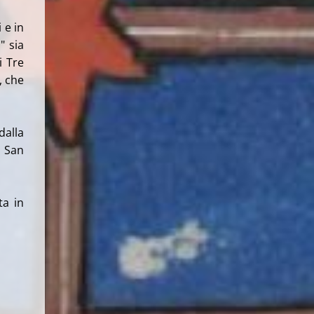
 e in
" sia
i Tre
, che
dalla
a San
ta in