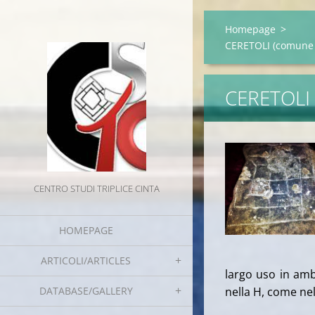
Homepage
>
CERETOLI (comune
CERETOLI
CENTRO STUDI TRIPLICE CINTA
HOMEPAGE
ARTICOLI/ARTICLES
largo uso in amb
DATABASE/GALLERY
nella H, come ne