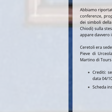
Abbiamo riportato
conferenze, prop
dei simboli dell
Chiodi) sulla st
appare davvero i
Ceretoli era sede
Pieve di Urceol
Martino di Tours 
Crediti: s
data 04/1
Scheda ins