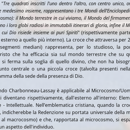
 "
Tre quadrati inscritti l’uno dentro l’altro, con centro unico, o
e medesimo insieme, rappresentano i tre Mondi dell’Enciclopedi
smo): il Mondo terrestre in cui viviamo, il Mondo del firmamen
no i loro globi radiosi in immutabili itinerari di gloria, infine il
 cui Dio risiede insieme ai puri Spiriti
" (rispettivamente par
esterno a quello più interno). La croce che attraversa per 2
segmenti mediani) rappresenta, per lo studioso, la po
Cristo che ha efficacia sia sul mondo terrestre che su q
si ferma sulla soglia di quello divino, che non ha bisog
unto centrale o una piccola croce (talvolta presenti nell
amma della sede della presenza di Dio.
condo Charbonneau-Lassay è applicabile al Microcosmo/Uo
ti diventano rispettivamente, dall'esterno all'interno: Ele
 - Intellettuale. Nell’emblematica cristiana, quando la cro
, indicherebbe la Redenzione su portata universale della 
ita al macrocosmo) e che, rapportata al microcosmo, si es
n aspetto dell'individuo.