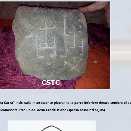
a Sacra" incisi sulla interessante pietra; nella parte inferiore destra sembra di p
riconoscere i tre Chiodi della Crocifissione (spesso associati al JHS)