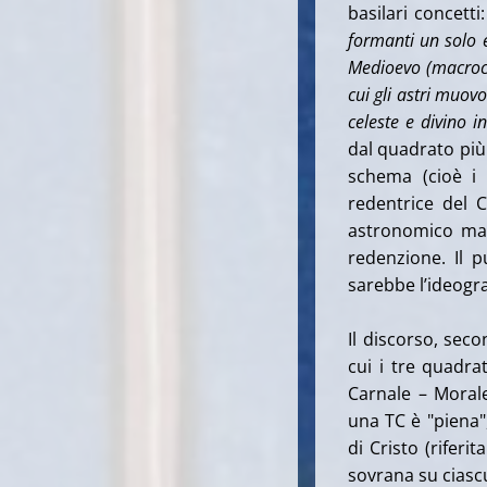
basilari concetti:
formanti un solo 
Medioevo (macroco
cui gli astri muovo
celeste e divino in
dal quadrato più 
schema (cioè i 
redentrice del 
astronomico ma 
redenzione. Il p
sarebbe l’ideogr
Il discorso, se
cui i tre quadra
Carnale – Morale
una TC è "piena"
di Cristo (rifer
sovrana su ciascu