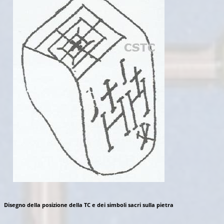
Disegno della posizione della TC e dei simboli sacri sulla pietra