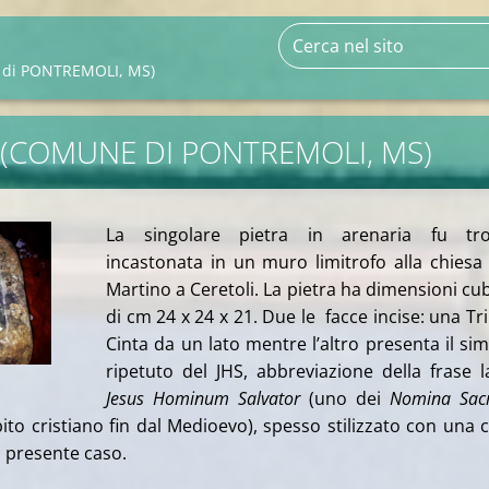
 di PONTREMOLI, MS)
 (COMUNE DI PONTREMOLI, MS)
La singolare pietra in arenaria fu tro
incastonata in un muro limitrofo alla chiesa 
Martino a Ceretoli. La pietra ha dimensioni cu
di cm 24 x 24 x 21. Due le facce incise: una Tri
Cinta da un lato mentre l’altro presenta il si
ripetuto del JHS, abbreviazione della frase l
Jesus Hominum Salvator
(uno dei
Nomina Sac
ito cristiano fin dal Medioevo), spesso stilizzato con una 
l presente caso.