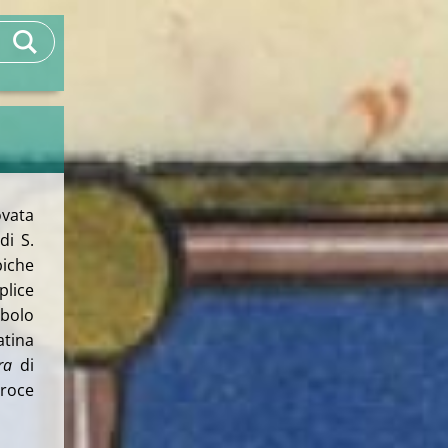
vata
di S.
biche
plice
mbolo
atina
ra
di
croce