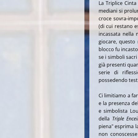
La Triplice Cint
mediani si prolu
croce sovra-imp
(di cui restano 
incassata nella 
giocare, questo
blocco fu incast
se i simboli sacri
già presenti quan
serie di rifle
possedendo testim
Ci limitiamo a fa
e la presenza de
e simbolista Lo
della
Triple Ence
piena" esprima l
non conoscesse 