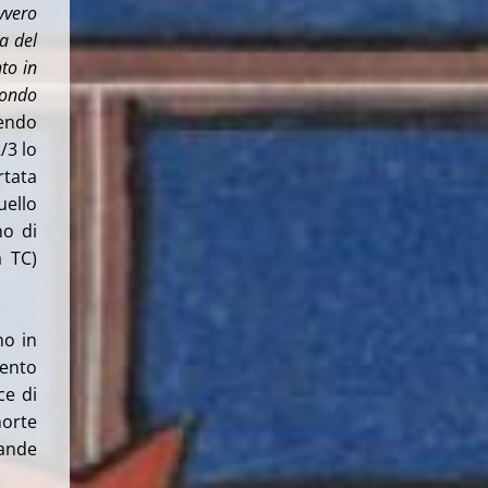
vvero
a del
to in
 Mondo
tendo
/3 lo
rtata
uello
no di
a TC)
mo in
mento
ce di
morte
pande