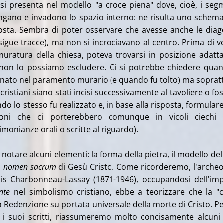
a si presenta nel modello "a croce piena" dove, cioè, i seg
ngano e invadono lo spazio interno: ne risulta uno schem
osta. Sembra di poter osservare che avesse anche le diag
esigue tracce), ma non si incrociavano al centro. Prima di v
muratura della chiesa, poteva trovarsi in posizione adatt
 non lo possiamo escludere. Ci si potrebbe chiedere quan
onato nel paramento murario (e quando fu tolto) ma soprat
 cristiani siano stati incisi successivamente al tavoliere o fo
do lo stesso fu realizzato e, in base alla risposta, formular
ssioni che ci porterebbero comunque in vicoli ciechi 
onianze orali o scritte al riguardo).
r notare alcuni elementi: la forma della pietra, il modello del
l
nomen sacrum
di Gesù Cristo. Come ricorderemo, l'arche
uis Charbonneau-Lassay (1871-1946), occupandosi dell'im
inte
nel simbolismo cristiano, ebbe a teorizzare che la "
a Redenzione su portata universale della morte di Cristo. Pe
i suoi scritti, riassumeremo molto concisamente alcuni