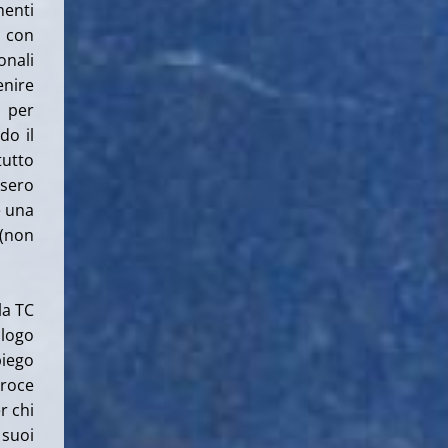
menti
a con
onali
enire
a per
do il
tutto
ssero
e una
(non
la TC
ologo
piego
croce
r chi
 suoi