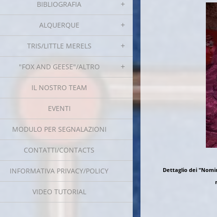
BIBLIOGRAFIA
ALQUERQUE
TRIS/LITTLE MERELS
"FOX AND GEESE"/ALTRO
IL NOSTRO TEAM
EVENTI
MODULO PER SEGNALAZIONI
CONTATTI/CONTACTS
INFORMATIVA PRIVACY/POLICY
Dettaglio dei "Nomin
VIDEO TUTORIAL