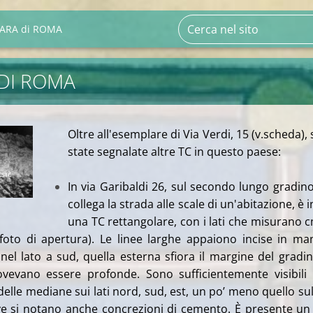
ARA di ROMA
DI ROMA
Oltre all'esemplare di Via Verdi, 15 (v.scheda),
state segnalate altre TC in questo paese:
In via Garibaldi 26, sul secondo lungo gradin
collega la strada alle scale di un'abitazione, è i
una TC rettangolare, con i lati che misurano 
foto di apertura). Le linee larghe appaiono incise in ma
 nel lato a sud, quella esterna sfiora il margine del gradin
ovevano essere profonde. Sono sufficientemente visibili 
elle mediane sui lati nord, sud, est, un po’ meno quello sul
ve si notano anche concrezioni di cemento. È presente un