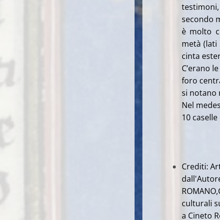
testimoni
secondo mu
è molto c
metà (lat
cinta este
C’erano le
foro centr
si notano 
Nel medesi
10 caselle
Crediti: A
dall'Autor
ROMANO,
culturali s
a Cineto R