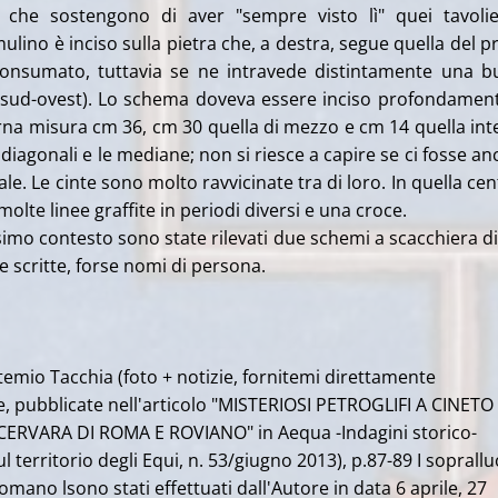
, che sostengono di aver "sempre visto lì" quei tavolier
lino è inciso sulla pietra che, a destra, segue quella del p
onsumato, tuttavia se ne intravede distintamente una 
i sud-ovest). Lo schema doveva essere inciso profondament
rna misura cm 36, cm 30 quella di mezzo e cm 14 quella int
 diagonali e le mediane; non si riesce a capire se ci fosse anc
ale. Le cinte sono molto ravvicinate tra di loro. In quella cen
molte linee graffite in periodi diversi e una croce.
mo contesto sono state rilevati due schemi a scacchiera di
 e scritte, forse nomi di persona.
rtemio Tacchia (foto + notizie, fornitemi direttamente
e, pubblicate nell'articolo "MISTERIOSI PETROGLIFI A CINETO
CERVARA DI ROMA E ROVIANO" in Aequa -Indagini storico-
ul territorio degli Equi, n. 53/giugno 2013), p.87-89 I soprall
omano lsono stati effettuati dall'Autore in data 6 aprile, 27