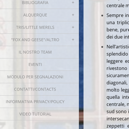
BIBLIOGRAFIA
centrale m
ALQUERQUE
Sempre in 
una tripl
TRIS/LITTLE MERELS
bene, pure
dei due in
"FOX AND GEESE"/ALTRO
Nell’artis
IL NOSTRO TEAM
splendido 
leggere ed
EVENTI
riveston
sicurament
MODULO PER SEGNALAZIONI
diagonali
CONTATTI/CONTACTS
molto leg
quella in
INFORMATIVA PRIVACY/POLICY
centrale, 
sud sono in
VIDEO TUTORIAL
interseca
zeppetti 