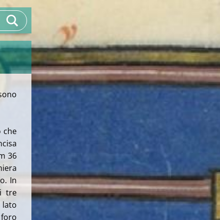
 sono
o che
ncisa
cm 36
niera
o. In
i tre
 lato
 foro