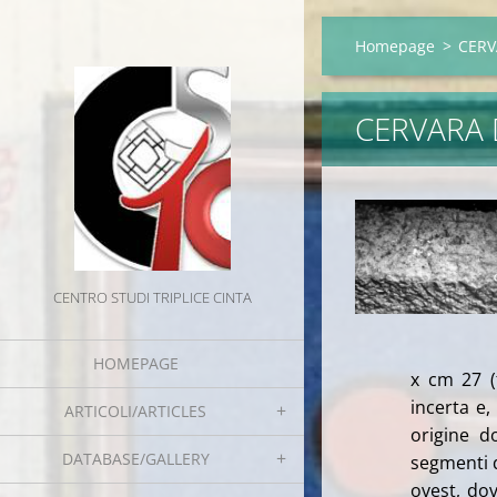
Homepage
>
CERV
CERVARA 
CENTRO STUDI TRIPLICE CINTA
HOMEPAGE
x cm 27 (
incerta e,
ARTICOLI/ARTICLES
origine d
DATABASE/GALLERY
segmenti d
ovest, do