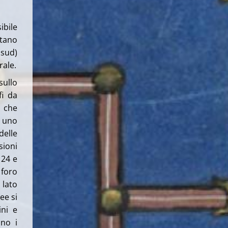
ibile
otano
 sud)
rale.
sullo
fi da
e che
 uno
delle
sioni
 24 e
 foro
 lato
ee si
ini e
ano i