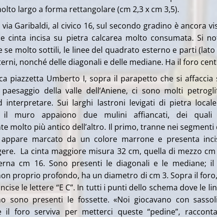
olto largo a forma rettangolare (cm 2,3 x cm 3,5).
via Garibaldi, al civico 16, sul secondo gradino è ancora vis
ice cinta incisa su pietra calcarea molto consumata. Si n
 se molto sottili, le linee del quadrato esterno e parti (lato
terni, nonché delle diagonali e delle mediane. Ha il foro cent
tica piazzetta Umberto I, sopra il parapetto che si affaccia 
paesaggio della valle dell’Aniene, ci sono molti petrogli
 interpretare. Sui larghi lastroni levigati di pietra local
o il muro appaiono due mulini affiancati, dei quali
e molto più antico dell’altro. Il primo, tranne nei segmenti 
, appare marcato da un colore marrone e presenta inci
gere. La cinta maggiore misura 32 cm, quella di mezzo cm
terna cm 16. Sono presenti le diagonali e le mediane; il
non proprio profondo, ha un diametro di cm 3. Sopra il foro,
cise le lettere “E C”. In tutti i punti dello schema dove le lin
no sono presenti le fossette. «Noi giocavano con sassol
e il foro serviva per metterci queste “pedine”, raccont