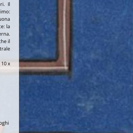
i. Il
rimo:
buona
e: la
erna.
he il
trale
 10 x
uoghi