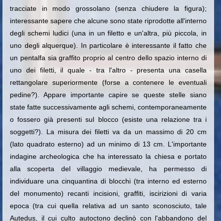
tracciate in modo grossolano (senza chiudere la figura);
interessante sapere che alcune sono state riprodotte all'interno
degli schemi ludici (una in un filetto e un'altra, più piccola, in
uno degli alquerque). In particolare è interessante il fatto che
un pentalfa sia graffito proprio al centro dello spazio interno di
uno dei filetti, il quale - tra l'altro - presenta una casella
rettangolare superiormente (forse a contenere le eventuali
pedine?). Appare importante capire se queste stelle siano
state fatte successivamente agli schemi, contemporaneamente
o fossero già presenti sul blocco (esiste una relazione tra i
soggetti?).
La misura dei filetti va da un massimo di 20 cm
(lato quadrato esterno) ad un minimo di 13 cm. L'importante
indagine archeologica che ha interessato la chiesa e portato
alla scoperta del villaggio medievale, ha permesso di
individuare una cinquantina di blocchi (tra interno ed esterno
del monumento) recanti incisioni, graffiti, iscirizioni di varia
epoca (tra cui quella relativa ad un santo sconosciuto, tale
Autedus, il cui culto autoctono declinò con l'abbandono del