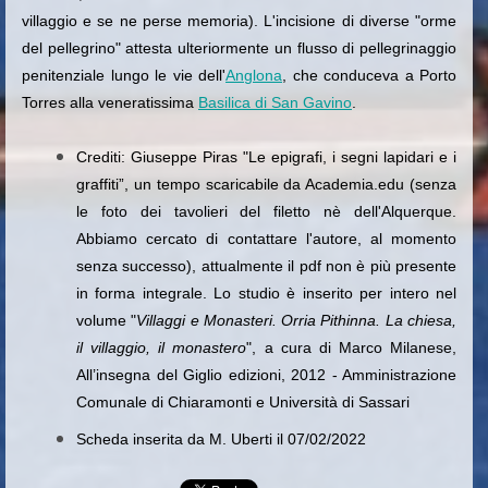
villaggio e se ne perse memoria). L'incisione di diverse "orme
del pellegrino" attesta ulteriormente un flusso di pellegrinaggio
penitenziale lungo le vie dell'
Anglona
, che conduceva a Porto
Torres alla veneratissima
Basilica di San Gavino
.
Crediti: Giuseppe Piras "Le epigrafi, i segni lapidari e i
graffiti”, un tempo scaricabile da Academia.edu (senza
le foto dei tavolieri del filetto nè dell'Alquerque.
Abbiamo cercato di contattare l'autore, al momento
senza successo), attualmente il pdf non è più presente
in forma integrale. Lo studio è inserito per intero nel
volume "
Villaggi e Monasteri. Orria Pithinna. La chiesa,
il villaggio, il monastero
", a cura di Marco Milanese,
All’insegna del Giglio edizioni, 2012 - Amministrazione
Comunale di Chiaramonti e Università di Sassari
Scheda inserita da M. Uberti il 07/02/2022