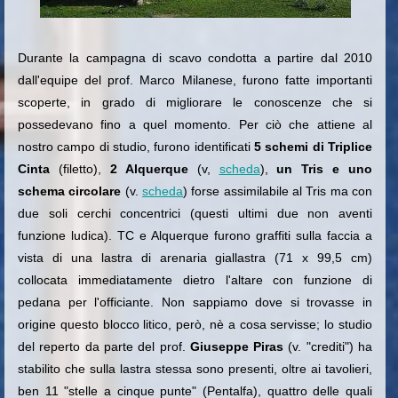
Durante la campagna di scavo condotta a partire dal 2010
dall'equipe del prof. Marco Milanese, furono fatte importanti
scoperte, in grado di migliorare le conoscenze che si
possedevano fino a quel momento. Per ciò che attiene al
nostro campo di studio, furono identificati
5 schemi di Triplice
Cinta
(filetto),
2 Alquerque
(v,
scheda
),
un Tris e uno
schema circolare
(v.
scheda
) forse assimilabile al Tris ma con
due soli cerchi concentrici (questi ultimi due non aventi
funzione ludica). TC e Alquerque furono graffiti sulla faccia a
vista di una lastra di arenaria giallastra (71 x 99,5 cm)
collocata immediatamente dietro l'altare con funzione di
pedana per l'officiante. Non sappiamo dove si trovasse in
origine questo blocco litico, però, nè a cosa servisse; lo studio
del reperto da parte del prof.
Giuseppe Piras
(v. "crediti") ha
stabilito che sulla lastra stessa sono presenti, oltre ai tavolieri,
ben 11 "stelle a cinque punte" (Pentalfa), quattro delle quali