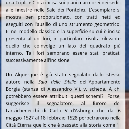
una Triplice Cinta incisa sui piani marmorei dei sedili
alle finestre nelle Sale dei Pontefici.
L'esemplare si
mostra ben proporzionato, con tratti netti ed
eseguiti con l'ausilio di uno strumento geometrico.
E' nel modello classico e la superficie su cui è inciso
presenta alcuni fori, in particolare risulta rilevante
quello che coinvolge un lato del quadrato più
interno. Tali fori sembrano essere stati praticati
successivamente all'incisione.
Un Alquerque è già stato segnalato dallo stesso
autore nella
Sala delle Sibille
dell'Appartamento
Borgia (stanza di Alessandro VI), v.
scheda
. A chi
potrebbero essere attribuiti questi schemi?
Forse,
suggerisce il segnalatore, al furore dei
Lanzichenecchi di Carlo V d’Asburgo che dal 6
maggio 1527 al 18 febbraio 1528 perpetrarono nella
Città Eterna quello che è passato alla storia come “il