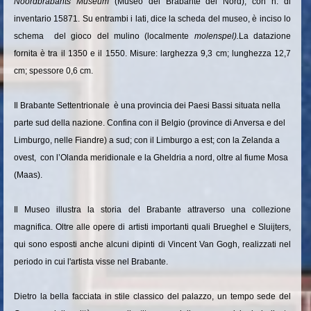
Noordbrabants Museum
(Museo del Brabante del Nord), con n. di
inventario 15871. Su entrambi i lati, dice la scheda del museo, è inciso lo
schema del gioco del mulino (localmente
molenspel).
La datazione
fornita è tra il 1350 e il 1550. Misure: larghezza 9,3 cm; lunghezza 12,7
cm; spessore 0,6 cm.
Il Brabante Settentrionale è una provincia dei Paesi Bassi situata nella
parte sud della nazione. Confina con il Belgio (province di Anversa e del
Limburgo, nelle Fiandre) a sud; con il Limburgo a est; con la Zelanda a
ovest, con l’Olanda meridionale e la Gheldria a nord, oltre al fiume Mosa
(Maas).
Il Museo illustra la storia del Brabante attraverso una collezione
magnifica. Oltre alle opere di artisti importanti quali Brueghel e Sluijters,
qui sono esposti anche alcuni dipinti di Vincent Van Gogh,
realizzati nel
periodo in cui l'artista visse nel Brabante.
Dietro la bella facciata in stile classico del palazzo, un tempo sede del