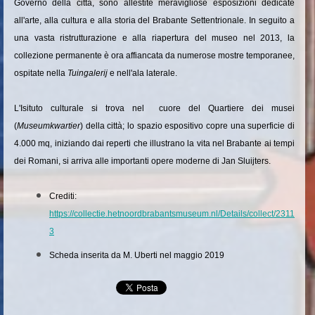
Governo della città, sono allestite meravigliose esposizioni dedicate
all'arte, alla cultura e alla storia del Brabante Settentrionale. In seguito a
una vasta ristrutturazione e alla riapertura del museo nel 2013, la
collezione permanente è ora affiancata da numerose mostre temporanee,
ospitate nella
Tuingalerij
e nell'ala laterale.
L'Isituto culturale si trova nel cuore del Quartiere dei musei
(
Museumkwartier
) della città; lo spazio espositivo copre una superficie di
4.000 mq, iniziando dai reperti che illustrano la vita nel Brabante ai tempi
dei Romani, si arriva alle importanti opere moderne di Jan Sluijters.
Crediti:
https://collectie.hetnoordbrabantsmuseum.nl/Details/collect/2311
3
Scheda inserita da M. Uberti nel maggio 2019