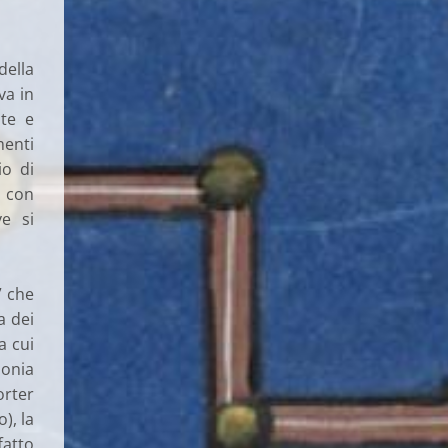
della
va in
ute e
menti
io di
e con
e si
” che
a dei
a cui
Sonia
orter
), la
fatto