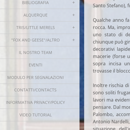
BIBLIOGRAFIA
Santo Stefano), f
ALQUERQUE
Qualche anno fa 
rocca. Ma, impro
TRIS/LITTLE MERELS
uno stato di de
"FOX AND GEESE"/ALTRO
chiunque può gir
decorativi lapid
IL NOSTRO TEAM
macerie (forse u
sopra incisa u
EVENTI
trovasse il blocco
MODULO PER SEGNALAZIONI
Inoltre rischia 
CONTATTI/CONTACTS
sono soliti fruga
lavori ma evide
INFORMATIVA PRIVACY/POLICY
pensare. Dal mom
Palombo, accomp
VIDEO TUTORIAL
Antonio Nardelli,
situazione dell