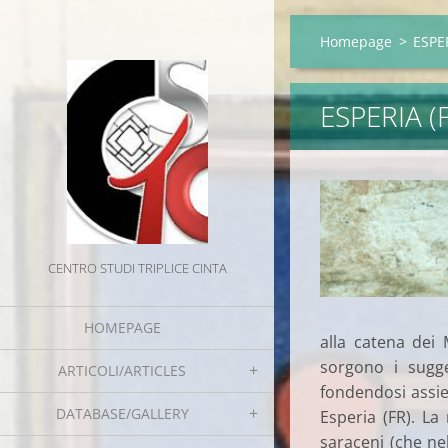
Homepage
>
ESPER
ESPERIA (
CENTRO STUDI TRIPLICE CINTA
HOMEPAGE
alla catena dei
sorgono i sugge
ARTICOLI/ARTICLES
fondendosi assie
DATABASE/GALLERY
Esperia (FR). La
saraceni (che ne