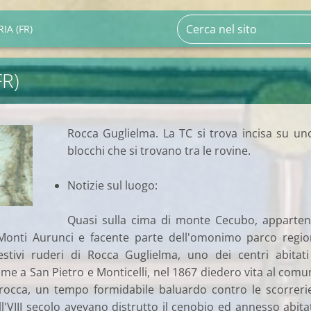
IA (FR)
FR)
Rocca Guglielma. La TC si trova incisa su un
blocchi che si trovano tra le rovine.
Notizie sul luogo:
Quasi sulla cima di monte Cecubo, apparte
 Monti Aurunci e facente parte dell'omonimo parco regio
stivi ruderi di Rocca Guglielma, uno dei centri abitat
me a San Pietro e Monticelli, nel 1867 diedero vita al comu
 rocca, un tempo formidabile baluardo contro le scorreri
ll'VIII secolo avevano distrutto il cenobio ed annesso abita