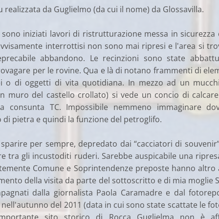
u realizzata da Guglielmo (da cui il nome) da Glossavilla.
sono iniziati lavori di ristrutturazione messa in sicurezza 
vvisamente interrottisi non sono mai ripresi e l'area si tro
precabile abbandono. Le recinzioni sono state abbatt
ovagare per le rovine. Qua e là di notano frammenti di ele
ei o di oggetti di vita quotidiana. In mezzo ad un mucch
n muro del castello crollato) si vede un concio di calcar
na consunta TC. Impossibile nemmeno immaginare dov
 di pietra e quindi la funzione del petroglifo.
di sparire per sempre, depredato dai “cacciatori di souvenir
re tra gli incustoditi ruderi. Sarebbe auspicabile una ripres
ntemente Comune e Soprintendenze preposte hanno altro 
ento della visita da parte del sottoscritto e di mia moglie 
agnati dalla giornalista Paola Caramadre e dal fotorep
 nell'autunno del 2011 (data in cui sono state scattate le foto
'importante sito storico di Rocca Guglielma non è af