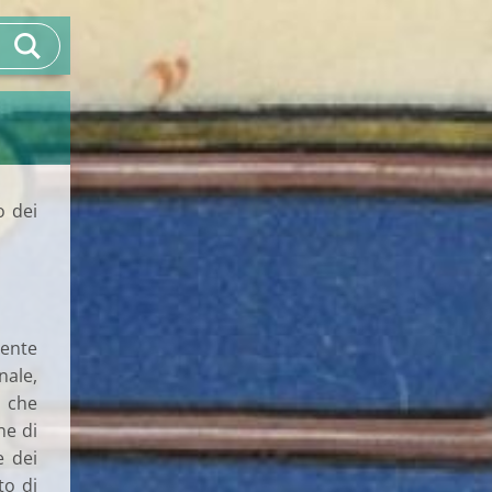
o dei
nente
nale,
i che
ne di
e dei
to di