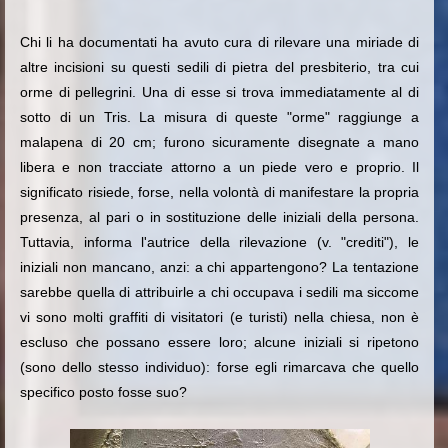
Chi li ha documentati ha avuto cura di rilevare una miriade di
altre incisioni su questi sedili di pietra del presbiterio, tra cui
orme di pellegrini
. Una di esse si trova immediatamente al di
sotto di un Tris. La misura di queste "orme" raggiunge a
malapena di 20 cm; furono sicuramente disegnate a mano
libera e non tracciate attorno a un piede vero e proprio. Il
significato risiede, forse, nella volontà di manifestare la propria
presenza, al pari o in sostituzione delle iniziali della persona.
Tuttavia, informa l'autrice della rilevazione (v. "crediti"), le
iniziali non mancano, anzi: a chi appartengono? La tentazione
sarebbe quella di attribuirle a chi occupava i sedili ma siccome
vi sono molti graffiti di visitatori (e turisti) nella chiesa, non è
escluso che possano essere loro; alcune iniziali si ripetono
(sono dello stesso individuo): forse egli rimarcava che quello
specifico posto fosse suo?