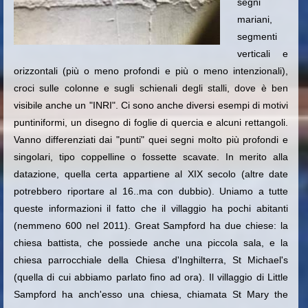
segni
mariani,
segmenti
verticali e
orizzontali (più o meno profondi e più o meno intenzionali),
croci sulle colonne e sugli schienali degli stalli, dove è ben
visibile anche un "INRI".
Ci sono anche diversi esempi di motivi
puntiniformi, un disegno di foglie di quercia e alcuni rettangoli.
Vanno differenziati dai "punti" quei segni molto più profondi e
singolari, tipo coppelline o fossette scavate. In merito alla
datazione, quella certa appartiene al XIX secolo (altre date
potrebbero riportare al 16..ma con dubbio). Uniamo a tutte
queste informazioni il fatto che il villaggio ha pochi abitanti
(nemmeno 600 nel 2011).
Great Sampford ha due chiese: la
chiesa battista, che possiede anche una piccola sala, e la
chiesa parrocchiale della Chiesa d'Inghilterra, St Michael's
(quella di cui abbiamo parlato fino ad ora). Il villaggio di
Little
Sampford ha anch'esso una chiesa, chiamata St Mary the