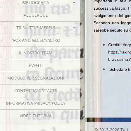
importanti in tale
BIBLIOGRAFIA
successiva lastra. I 
ALQUERQUE
svolgimento del gio
Secondo una leggen
TRIS/LITTLE MERELS
sarebbe seduto su qu
"FOX AND GEESE"/ALTRO
Crediti: rin
https://raki
IL NOSTRO TEAM
bravissima
EVENTI
Scheda e tra
MODULO PER SEGNALAZIONI
CONTATTI/CONTACTS
INFORMATIVA PRIVACY/POLICY
VIDEO TUTORIAL
© 2013-2026 Tutti i