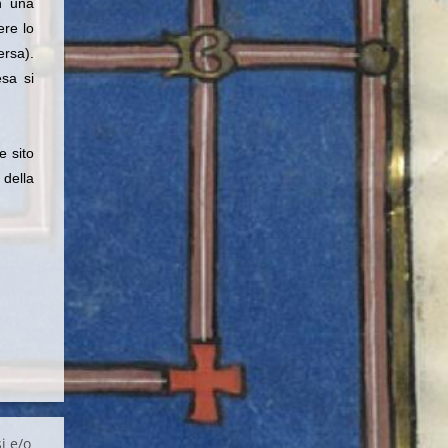
n una
ere lo
ersa).
sa si
e sito
ella
i e/o