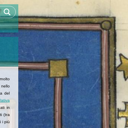
molto
 nello
ra del
lativa
ati in
i (tra
 i più