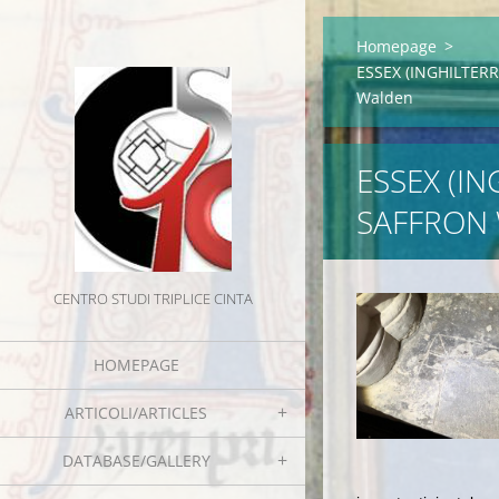
Homepage
>
ESSEX (INGHILTERRA
Walden
ESSEX (I
SAFFRON
CENTRO STUDI TRIPLICE CINTA
HOMEPAGE
ARTICOLI/ARTICLES
DATABASE/GALLERY