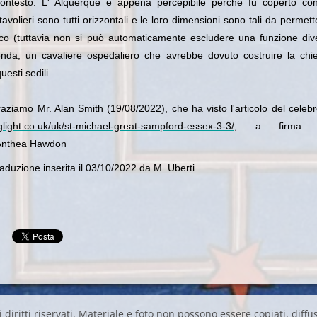
 contesto. L' Alquerque è appena percepibile perchè fu coperto co
tavolieri sono tutti orizzontali e le loro dimensioni sono tali da permett
co (tuttavia non si può automaticamente escludere una funzione div
da, un cavaliere ospedaliero che avrebbe dovuto costruire la chie
esti sedili.
graziamo Mr. Alan Smith (19/08/2022), che ha visto l'articolo del celebr
nglight.co.uk/uk/st-michael-great-sampford-essex-3-3/
, a firma d
 Anthea Hawdon
duzione inserita il 03/10/2022 da M. Uberti
 diritti riservati. Materiale e foto non possono essere copiati, diffus