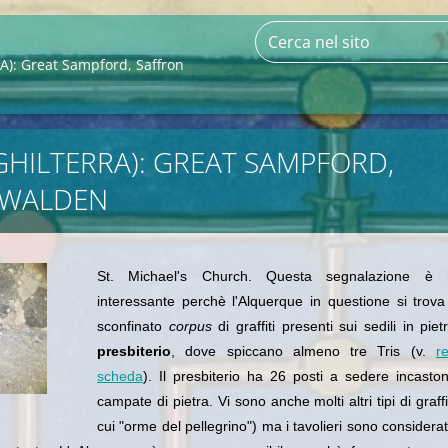
): Great Sampford, Saffron
NGHILTERRA): GREAT SAMPFORD,
 WALDEN
St. Michael's Church. Questa segnalazione è 
interessante perchè l'Alquerque in questione si trova
sconfinato
corpus
di graffiti presenti sui sedili in piet
presbiterio
, dove spiccano almeno tre Tris (v.
re
scheda
). Il presbiterio ha 26 posti a sedere incaston
campate di pietra. Vi sono anche molti altri tipi di graffit
cui "orme del pellegrino") ma i tavolieri sono considerati