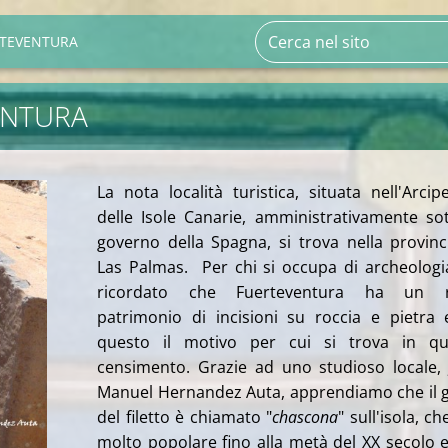
TEVENTURA
ENTURA
La nota località turistica, situata nell'Arcip
delle Isole Canarie, amministrativamente sot
governo della Spagna, si trova nella provinc
Las Palmas. Per chi si occupa di archeologi
ricordato che Fuerteventura ha un r
patrimonio di incisioni su roccia e pietra
questo il motivo per cui si trova in qu
censimento. Grazie ad uno studioso locale,
Manuel Hernandez Auta, apprendiamo che il 
del filetto è chiamato "
chascona
" sull'isola, ch
molto popolare fino alla metà del XX secolo 