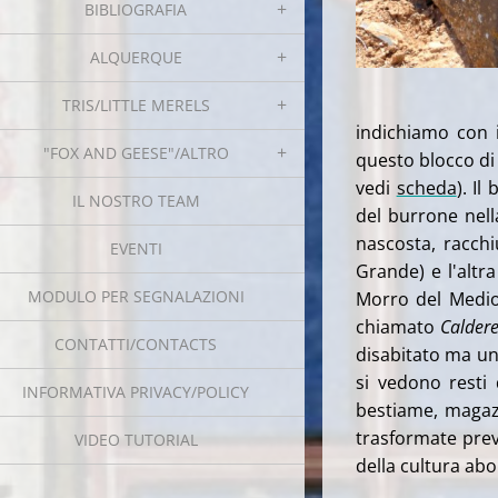
BIBLIOGRAFIA
ALQUERQUE
TRIS/LITTLE MERELS
indichiamo con 
"FOX AND GEESE"/ALTRO
questo blocco di 
vedi
scheda
). I
IL NOSTRO TEAM
del burrone nell
nascosta, racch
EVENTI
Grande) e l'alt
MODULO PER SEGNALAZIONI
Morro del Medio 
chiamato
Caldere
CONTATTI/CONTACTS
disabitato ma un
si vedono resti d
INFORMATIVA PRIVACY/POLICY
bestiame, magazzi
trasformate prev
VIDEO TUTORIAL
della cultura abo