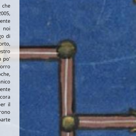
i che
005,
ente
 noi
go di
orto,
estro
n po'
Morro
oche,
anico
mente
ncora
er il
urono
parte