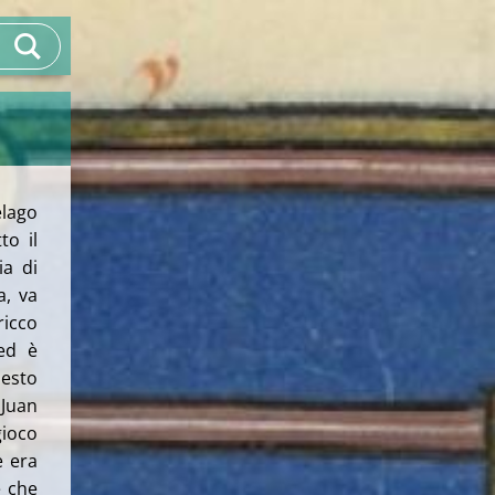
elago
to il
ia di
a, va
icco
 ed è
esto
 Juan
gioco
e era
e che