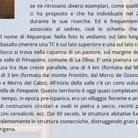
se ne ritrovano diversi esemplari, come quell
ci ha proposto e che ha individuato nel 2
durante le sue ricerche. Ed è frequentem
associato al sedres, cioè lo schema che
il nome di Alquerque. Nella foto lo vediamo sul lato lun
basalto (mentre una TC è sul lato superiore e una sul lato c
l blocco si trova nella capanna di un pastore, sul margine d
a valle di Fimapaire, comune di La Oliva. E' una pianura u
iusa tra due creste parallele, una di 4 km (formata dal 
ra di 3 km (formata dai monte Frontòn, dal Morro de Ozon
e Morro del Cabo). All'inizio della valle c'è un cono vulc
tilla de Fimapaire
. Questo territorio è oggi quasi completa
 tempo, in epoca pre-ispanica, era un villaggio fiorente e a
i costruzioni circolari e ovali in pietra a secco, recinti p
ni cerealicoli, ecc. Dal XV secolo, le strutture abitative f
alentemente in strutture zootecniche, distruggendo gran 
rigena.