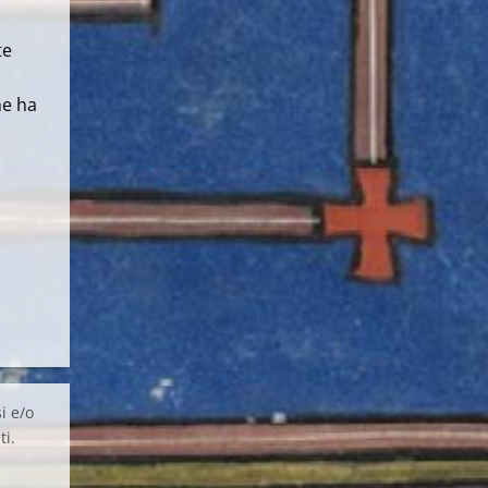
te
he ha
i e/o
ti.