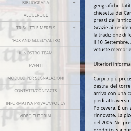
BIBLIOGRAFIA
geografiche: lati
chiesetta dei Ca
ALQUERQUE
pressi dell'anti
Grazie ai residen
TRIS/LITTLE MERELS
la tradizione di f
"FOX AND GEESE"/ALTRO
il 10 Settembre,
vetuste memorie
IL NOSTRO TEAM
Ulteriori informaz
EVENTI
MODULO PER SEGNALAZIONI
Carpi o più prec
destra del torre
CONTATTI/CONTACTS
arriva con una c
piedi attraverso
INFORMATIVA PRIVACY/POLICY
Polcevera. È un
rinnovate. La pic
VIDEO TUTORIAL
nel 2006. Nei pres
prodotto, sia pu