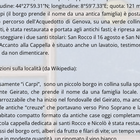
tudine: 44°27'59.31"N; longitudine: 8°59'7.33"E; quota: 121 m
rpi (il borgo prende il nome da una antica famiglia) è post
co percorso dell'Acquedotto di Genova, su una verde collin
ti, è stata restaurata e portata agli antichi fasti; è ripresa 
esteggiare i due santi titolari: San Rocco il 16 agosto e San N
 Accanto alla Cappella è situato anche un lavatoio, testimo
 da non dimenticare.
ioni sulla località (da Wikipedia):
isamente “i Carpi”, sono un piccolo borgo in collina sulla s
nte Geirato, che prende il nome da una famiglia locale. 
arrozzabile che ha inizio nel fondovalle del Geirato, ma an
 le antiche “creuze” che portavano verso Pino Soprano e l
 abitato compatto formato da antiche case oggi completa
cola cappella dedicata ai santi Rocco e Nicolò è stata resta
si del borgo orti, alberi da frutto e filari di vite; un tempo v
re in modeste quantità, un rinomato il vino bianco.