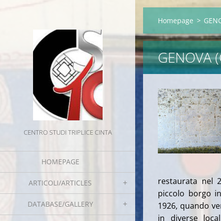
Homepage
>
GENO
GENOVA (
CENTRO STUDI TRIPLICE CINTA
HOMEPAGE
restaurata nel 2
ARTICOLI/ARTICLES
piccolo borgo i
DATABASE/GALLERY
1926, quando ven
in diverse loca