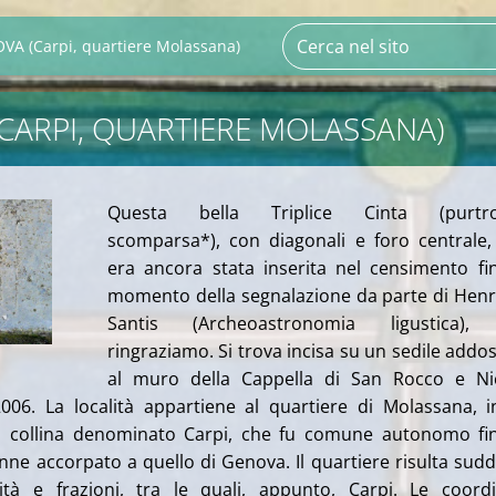
VA (Carpi, quartiere Molassana)
CARPI, QUARTIERE MOLASSANA)
Questa bella Triplice Cinta (purtr
scomparsa*), con diagonali e foro centrale
era ancora stata inserita nel censimento fi
momento della segnalazione da parte di Hen
Santis (Archeoastronomia ligustica),
ringraziamo. Si trova incisa su un sedile addo
al muro della Cappella di San Rocco e Nic
006. La località appartiene al quartiere di Molassana,
i
n collina denominato Carpi,
che fu comune autonomo fin
ne accorpato a quello di Genova. Il quartiere risulta sudd
lità e frazioni, tra le quali, appunto, Carpi.
Le coordi