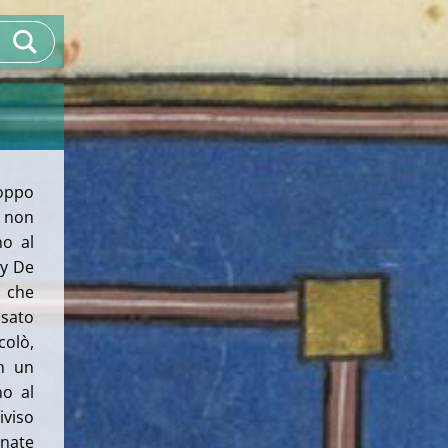
oppo
, non
no al
ry De
 che
ssato
olò,
n un
o al
iviso
nate