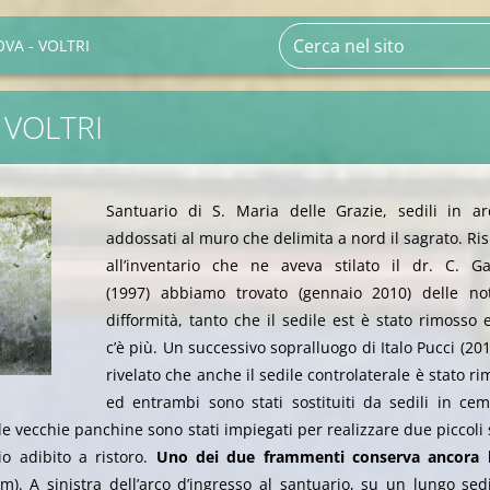
VA - VOLTRI
 VOLTRI
Santuario di S. Maria delle Grazie, sedili in ar
addossati al muro che delimita a nord il sagrato. Ri
all’inventario che ne aveva stilato il dr. C. Ga
(1997) abbiamo trovato (gennaio 2010) delle not
difformità, tanto che il sedile est è stato rimosso
c’è più. Un successivo sopralluogo di Italo Pucci (20
rivelato che anche il sedile controlaterale è stato r
ed entrambi sono stati sostituiti da sedili in cem
 vecchie panchine sono stati impiegati per realizzare due piccoli 
icio adibito a ristoro.
Uno dei due frammenti conserva ancora 
cm).
A sinistra dell’arco d’ingresso al santuario, su un lungo sed