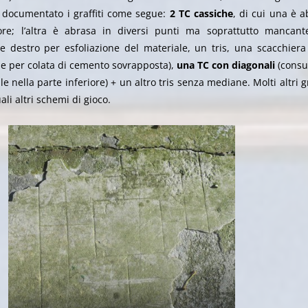
documentato i graffiti come segue:
2 TC cassiche
, di cui una è a
iore; l’altra è abrasa in diversi punti ma soprattutto mancant
e destro per esfoliazione del materiale, un tris, una scacchiera
ile per colata di cemento sovrapposta
),
una TC con diagonali
(consu
e nella parte inferiore) + un altro tris senza mediane. Molti altri gr
i altri schemi di gioco.