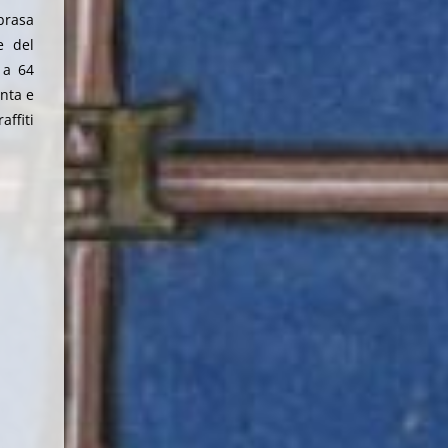
b
rasa
e del
 a 64
nta e
affiti