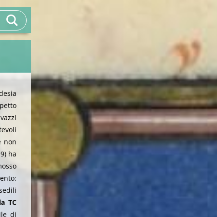
desia
spetto
vazzi
evoli
 e non
19) ha
imosso
ento:
sedili
la TC
ile di