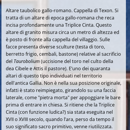
Altare taubolico gallo-romano. Cappella di Texon. Si
tratta di un altare di epoca gallo-romana che reca
incisa profondamente una Triplice Cinta. Questo
altare di granito misura circa un metro di altezza ed
è posto di fronte alla cappella del villaggio. Sulle
facce presenta diverse sculture (testa di toro,
berretto frigio, cembali, bastone) relative al sacrificio
del
Taurobolium
(uccisione del toro nel culto della
dea Cibele e Attis il pastore). E’uno dei quaranta
altari di questo tipo individuati nel territorio
dell'antica Gallia. Non è nella sua posizione originale,
infatti è stato reimpiegato, girandolo su una faccia
laterale, come "pietra morta" per appoggiare le bare
prima di entrare in chiesa. Si ritiene che la Triplice
Cinta (con funzione ludica?) sia stata eseguita nel
XVII o XVIII secolo, quando l’ara, perso da tempo il
suo significato sacro primitivo, venne riutilizzata.