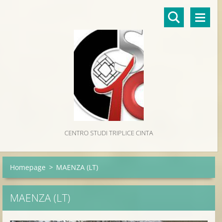
CENTRO STUDI TRIPLICE CINTA
Homepage
>
MAENZA (LT)
MAENZA (LT)