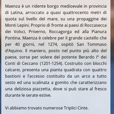
Maenza è un ridente borgo medioevale in provincia
di Latina, arroccato a quasi quattrocento metri di
quota sul livello del mare, su una propaggine dei
Monti Lepini. Proprio di fronte ai paesi di Roccasecca
dei Volsci, Priverno, Roccagorga ed alla Pianura
Pontina. Maenza è celebre per il grande castello che
per 40 giorni, nel 1274, ospitò San Tommaso
d’Aquino. Il maniero, posto nel punto più alto del
paese, sorse per volere del potente Berardo I° dei
Conti di Ceccano (1201-1254). Costruito con blocchi
calcarei, presenta una pianta quadrata con quattro
bastioni e l’accesso costituito da un arco a tutto
sesto ed una scalinata a gomito che caratterizzano
una deliziosa piazzetta, dove si può stare al fresco
durante le serate estive.
Vi abbiamo trovato numerose Triplici Cinte.