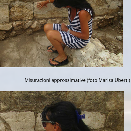
ioni approssimative
(foto Marisa Uberti)