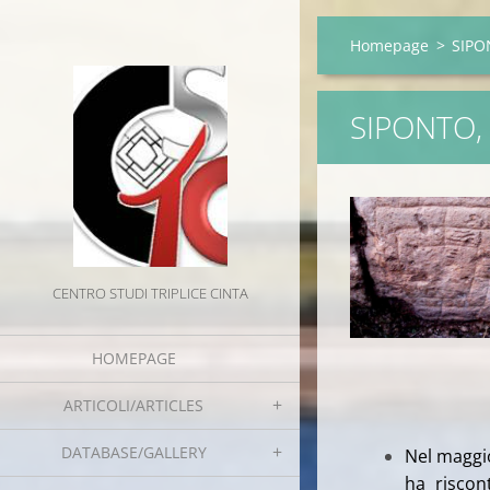
Homepage
>
SIPO
SIPONTO,
CENTRO STUDI TRIPLICE CINTA
HOMEPAGE
ARTICOLI/ARTICLES
DATABASE/GALLERY
Nel maggio
ha riscon