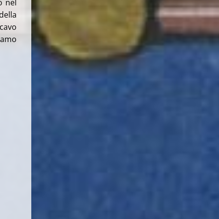
o nel
della
scavo
riamo