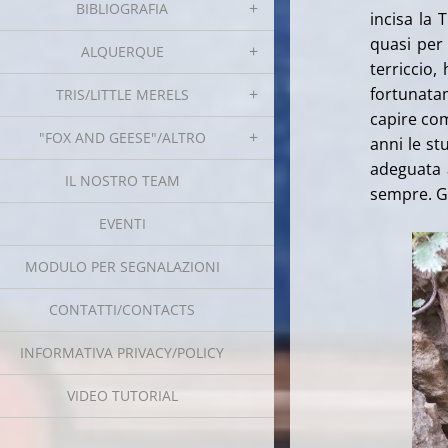
BIBLIOGRAFIA
incisa la 
quasi per
ALQUERQUE
terriccio,
fortunatam
TRIS/LITTLE MERELS
capire com
"FOX AND GEESE"/ALTRO
anni le st
adeguata 
IL NOSTRO TEAM
sempre. Gr
EVENTI
MODULO PER SEGNALAZIONI
CONTATTI/CONTACTS
INFORMATIVA PRIVACY/POLICY
VIDEO TUTORIAL