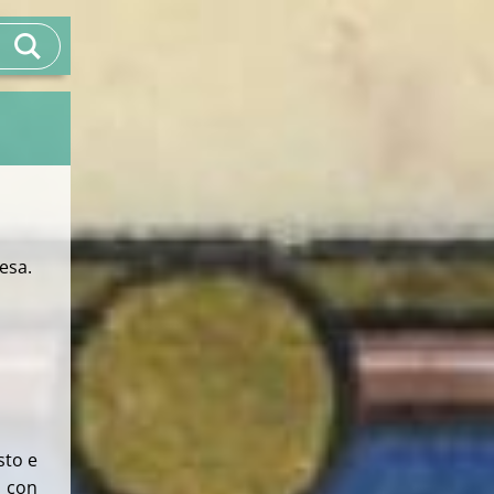
iesa.
sto e
o con