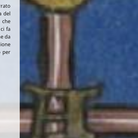
rrato
a del
, che
ci fa
he da
zione
o per