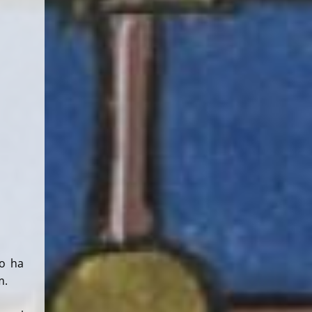
lo ha
m.