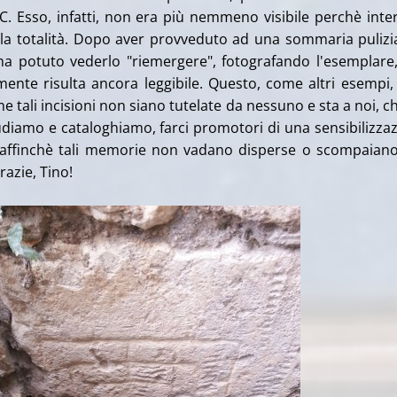
TC. Esso, infatti, non era più nemmeno visibile perchè inte
 la totalità. Dopo aver provveduto ad una sommaria pulizi
 ha potuto vederlo "riemergere", fotografando l'esemplare
ente risulta ancora leggibile. Questo, come altri esempi, 
e tali incisioni non siano tutelate da nessuno e sta a noi, c
udiamo e cataloghiamo, farci promotori di una sensibilizza
affinchè tali memorie non vadano disperse o scompaian
azie, Tino!