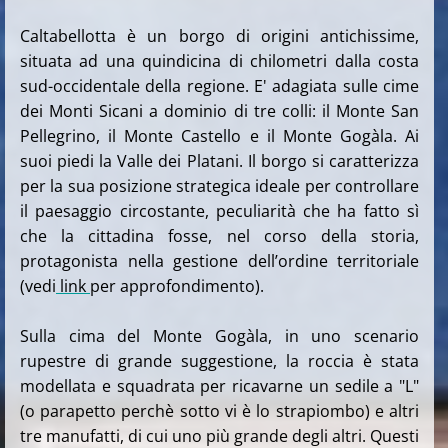
Caltabellotta è un borgo di origini antichissime,
situata ad una quindicina di chilometri dalla costa
sud-occidentale della regione. E' adagiata sulle cime
dei Monti Sicani a dominio di tre colli: il Monte San
Pellegrino, il Monte Castello e il Monte Gogàla. Ai
suoi piedi la Valle dei Platani. Il borgo si caratterizza
per la sua posizione strategica ideale per controllare
il paesaggio circostante, peculiarità che ha fatto sì
che la cittadina fosse, nel corso della storia,
protagonista nella gestione dell’ordine territoriale
(vedi
link
per approfondimento).
Sulla cima del Monte Gogàla, in uno scenario
rupestre di grande suggestione, la roccia è stata
modellata e squadrata per ricavarne un sedile a "L"
(o parapetto perchè sotto vi è lo strapiombo) e altri
tre manufatti, di cui uno più grande degli altri. Questi