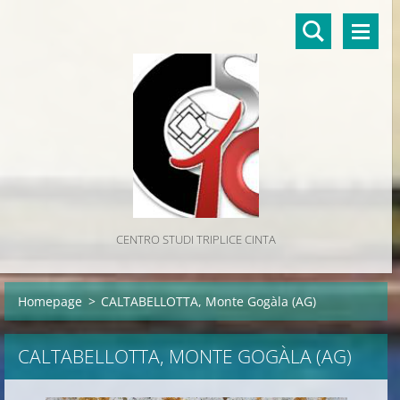
CENTRO STUDI TRIPLICE CINTA
Homepage
>
CALTABELLOTTA, Monte Gogàla (AG)
CALTABELLOTTA, MONTE GOGÀLA (AG)