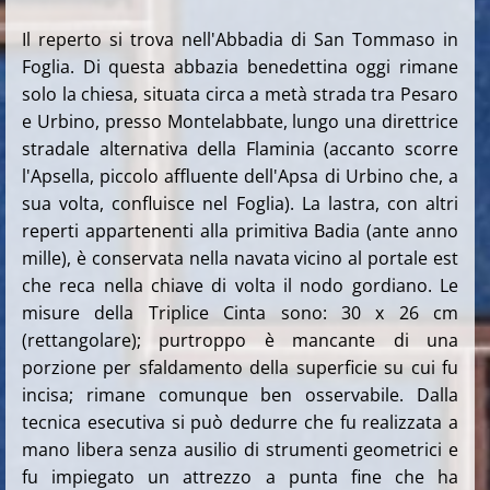
Il reperto si trova nell'
Abbadia di San Tommaso in
Foglia. Di questa abbazia benedettina oggi rimane
solo la chiesa, situata circa a metà strada tra Pesaro
e Urbino, presso Montelabbate, lungo una direttrice
stradale alternativa della Flaminia (accanto scorre
l'Apsella, piccolo affluente dell'Apsa di Urbino che, a
sua volta, confluisce nel Foglia). La lastra, con altri
reperti appartenenti alla primitiva Badia (ante anno
mille), è conservata
nella navata vicino al portale est
che reca nella chiave di volta il nodo gordiano. Le
misure della Triplice Cinta sono: 30 x 26 cm
(rettangolare); purtroppo è mancante di una
porzione per sfaldamento della superficie su cui fu
incisa; rimane comunque ben osservabile. Dalla
tecnica esecutiva si può dedurre che fu realizzata a
mano libera senza ausilio di strumenti geometrici e
fu impiegato un attrezzo a punta fine che ha