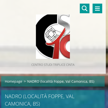
CENTRO STUDI TRIPLICE CINTA
Homepage
>
NADRO (località Foppe, Val Camonica, BS)
NADRO (LOCALITÀ FOPPE, VAL
CAMONICA, BS)