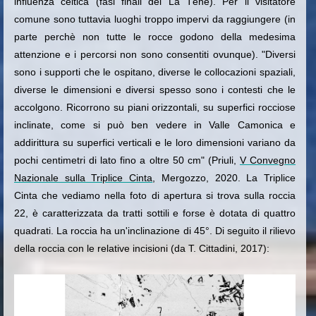
influenza celtica (fasi finali del La Tène). Per il visitatore
comune sono tuttavia luoghi troppo impervi da raggiungere (in
parte perchè non tutte le rocce godono della medesima
attenzione e i percorsi non sono consentiti ovunque). "Diversi
sono i supporti che le ospitano, diverse le collocazioni spaziali,
diverse le dimensioni e diversi spesso sono i contesti che le
accolgono. Ricorrono su piani orizzontali, su superfici rocciose
inclinate, come si può ben vedere in Valle Camonica e
addirittura su superfici verticali e le loro dimensioni variano da
pochi centimetri di lato fino a oltre 50 cm" (Priuli,
V Convegno
Nazionale sulla Triplice Cinta
, Mergozzo, 2020. La Triplice
Cinta che vediamo nella foto di apertura si trova sulla roccia
22, è caratterizzata da tratti sottili e forse è dotata di quattro
quadrati. La roccia ha un'inclinazione di 45°. Di seguito il rilievo
della roccia con le relative incisioni (da T. Cittadini, 2017):