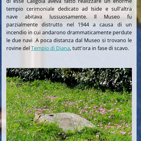
di esse Caligola aveva fatto realizzare un enorme
tempio cerimoniale dedicato ad Iside e sull'altra
nave abitava lussuosamente. Il Museo fu
parzialmente distrutto nel 1944 a causa di un
incendio in cui andarono drammaticamente perdute
le due navi
.
A poca distanza dal Museo si trovano le
rovine del
Tempio di Diana
, tutt'ora in fase di scavo.