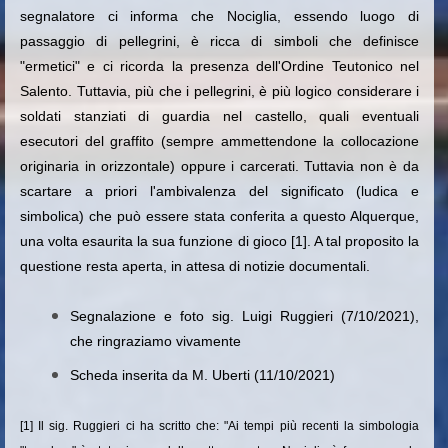
segnalatore ci informa che Nociglia, essendo luogo di
passaggio di pellegrini, è ricca di simboli che definisce
"ermetici" e ci ricorda la presenza dell'Ordine Teutonico nel
Salento. Tuttavia, più che i pellegrini, è più logico considerare i
soldati stanziati di guardia nel castello, quali eventuali
esecutori del graffito (sempre ammettendone la collocazione
originaria in orizzontale) oppure i carcerati. Tuttavia non è da
scartare a priori l'ambivalenza del significato (ludica e
simbolica) che può essere stata conferita a questo Alquerque,
una volta esaurita la sua funzione di gioco [1]. A tal proposito la
questione resta aperta, in attesa di notizie documentali.
Segnalazione e foto sig. Luigi Ruggieri (7/10/2021),
che ringraziamo vivamente
Scheda inserita da M. Uberti (11/10/2021)
[1] Il sig. Ruggieri ci ha scritto che: "Ai tempi più recenti la simbologia