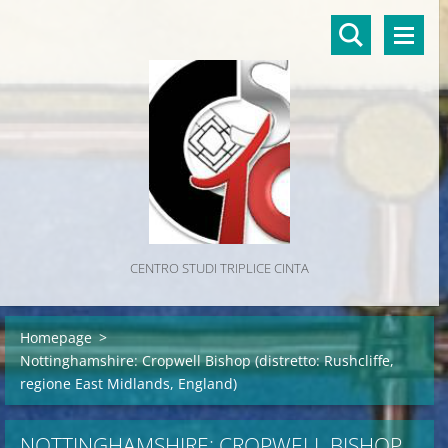
CENTRO STUDI TRIPLICE CINTA
Homepage
>
Nottinghamshire: Cropwell Bishop (distretto: Rushcliffe,
regione East Midlands, England)
NOTTINGHAMSHIRE: CROPWELL BISHOP