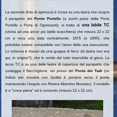
La seconda (foto di apertura) è incisa su una lastra che ricopre
il parapetto del
Ponte Portello
(a pochi passi dalla Porta
una labile TC
Portello o Porta di Ognissanti); si tratta di
(vicina ad una ancor più labile scacchiera) che misura 22 x 22
cm e reca una data centralmente, 1875 (o 1895), che
potrebbe essere compatibile con l’anno della sua esecuzione.
Lo schema è invaso da una grappa di ferro (la lastra non era
qui, in origine?), che lo rende del tutto inservibile al gioco. La
terza TC è su una delle lastre di copertura del parapetto che
costeggia il Bacchiglione, nei pressi del
Ponte dei Tadi
(un
indizio per trovarla con facilità è portarsi verso il ponte
mantenendo l’angolo con Riviera Albertino Mussato). Il modello
è a "croce piena" ed è consunto (misura 22 x 22 cm).